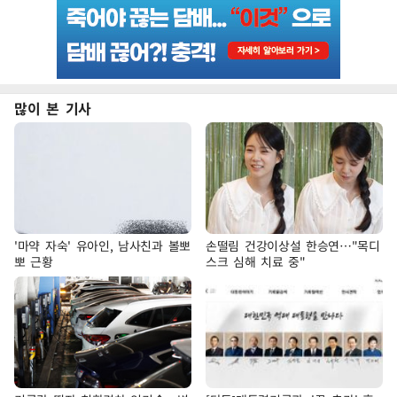
많이 본 기사
'마약 자숙' 유아인, 남사친과 볼뽀
손떨림 건강이상설 한승연…"목디
뽀 근황
스크 심해 치료 중"