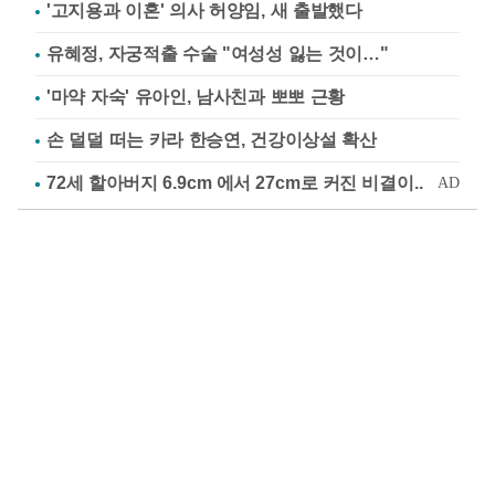
'고지용과 이혼' 의사 허양임, 새 출발했다
유혜정, 자궁적출 수술 "여성성 잃는 것이…"
'마약 자숙' 유아인, 남사친과 뽀뽀 근황
손 덜덜 떠는 카라 한승연, 건강이상설 확산