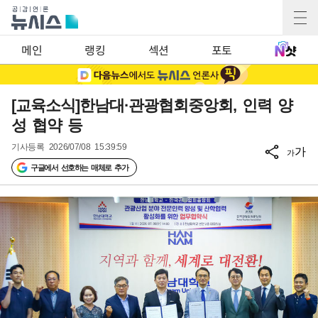
메인
랭킹
섹션
포토
[교육소식]한남대·관광협회중앙회, 인력 양
성 협약 등
기사등록
2026/07/08 15:39:59
가
가
구글에서 선호하는 매체로 추가