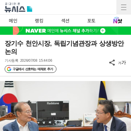
메인
랭킹
섹션
포토
장기수 천안시장, 독립기념관장과 상생방안
논의
기사등록
2026/07/08 15:44:06
가
가
구글에서 선호하는 매체로 추가