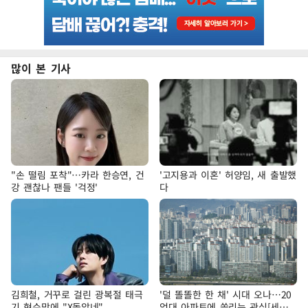
많이 본 기사
"손 떨림 포착"…카라 한승연, 건
'고지용과 이혼' 허양임, 새 출발했
강 괜찮나 팬들 '걱정'
다
김희철, 거꾸로 걸린 광복절 태극
'덜 똘똘한 한 채' 시대 오나…20
기 현수막에 "X돌았네"
억대 아파트에 쏠리는 관심[세제