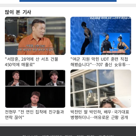
많이 본 기사
"서장훈, 28억에 산 서초 건물
"여군 지원 막힌 UDT 훈련 직접
450억에 매물로"
해봤습니다"…707 출신 女유튜버
'완벽 소화'
전현무 "전 연인 집착에 친구들과
박찬민 딸 박민하, 배우·국가대표
연락 끊어"
병행하더니…여유로운 근황 공개