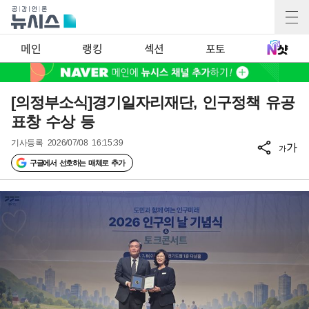
메인
랭킹
섹션
포토
[의정부소식]경기일자리재단, 인구정책 유공
표창 수상 등
기사등록
2026/07/08 16:15:39
가
가
구글에서 선호하는 매체로 추가