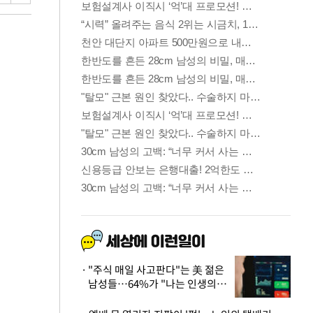
"주식 매일 사고판다"는 美 젊은
남성들…64%가 "나는 인생의
패배자“