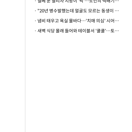
· 엘베 문 열리자 지팡이 '퍽'…노인의 택배기사 폭행 이유
· "20년 병수발했는데 얼굴도 모르는 동생이 유산 절반을"…배다른 형제 상속권 있을까
· 냄비 태우고 욕실 물바다…'치매 의심' 시어머니 검사 권유했다가 '날벼락'
· 새벽 식당 몰래 들어와 테이블서 '쿨쿨'…토사물 남기고 사라진 남성