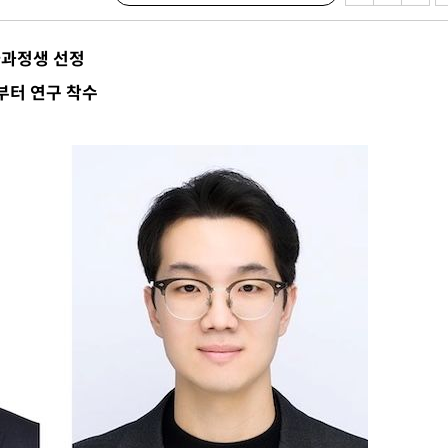
기소
과정생 선정
일부터 연구 착수
수…이병태
지(종합)
0.3만개
 4.1%로
말고 과감히
쪽 아웃바
하향
재난지역 선
희망지 못
씨]
 선제 대