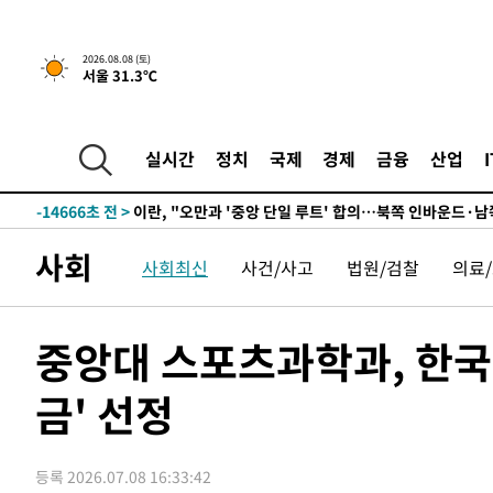
1시간 전 >
[속보]규제합리화위원회 부위원장에 김태유 서울대 공대 교
후임
-23131초 전 >
이강인, 폭염 속 AT마드리드 첫 훈련…80명 식사 대접까
2026.08.08 (토)
서울 31.3℃
-20270초 전 >
미 사업체 일자리, 7월에 2.3만개 순감하고 그 전 2개월 1
하향수정 (2보)
-19718초 전 >
[속보] 미 사업체, 일자리 7월에 2.3만 개 줄어…실업률은
↓
-15581초 전 >
[속보]이 대통령 "부동산 공급 기존 사고방식 매달리지 
실시간
정치
국제
경제
금융
산업
실천"
-14666초 전 >
이란, "오만과 '중앙 단일 루트' 합의…북쪽 인바운드·남
운드는 임시"
-6234초 전 >
"낮 기온 소폭 하락"…수도권 폭염중대경보, 폭염경보로 
-6198초 전 >
[속보]이 대통령, '호우피해' 안동·의성 관할 4개 면 특별
사회
사회최신
사건/사고
법원/검찰
의료
포
-6161초 전 >
[단독]중수청 지원 검사들, 정원 초과 시 낮은 계급 임용…
갈 수도
-4132초 전 >
낮 최고 37도 찜통더위…곳곳 소나기·강원 많은 비[내일날
-2438초 전 >
SK하이닉스, 용인·청주 팹에 54조 투자…"AI 메모리 수요
중앙대 스포츠과학과, 한
응"
11분 전 >
여자배구 이재영·이다영 자매, 아제르바이잔 투란VC 입단
금' 선정
24분 전 >
외국인 심판 성 접대 7경기 들여다보니…한국 축구 '5승 2무'
28분 전 >
[속보]코스닥, 2.86포인트(0.36%) 내린 798.81마감
29분 전 >
[속보]코스피, 6200선 약보합…0.60% 내린 6258.77에 마쳐
등록 2026.07.08 16:33:42
29분 전 >
[속보]원·달러 환율, 7.7원 내린 1416.1원 마감