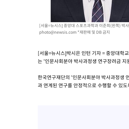
24분 전 >
외국인 심판 성 접대 7경기 들여다보니…한국 축구 '5승 2무'
28분 전 >
[속보]코스닥, 2.86포인트(0.36%) 내린 798.81마감
29분 전 >
[속보]코스피, 6200선 약보합…0.60% 내린 6258.77에 마쳐
[서울=뉴시스] 중앙대 스포츠과학과 이준희(왼쪽) 박사과정
29분 전 >
[속보]원·달러 환율, 7.7원 내린 1416.1원 마감
photo@newsis.com
*재판매 및 DB 금지
31분 전 >
[속보] 노원서 40.1도 관측…서울, 2018년 이후 첫 40도
1시간 전 >
[속보]종합특검, '계엄 수용공간 확보' 신용해 前교정본부장 
[서울=뉴시스]박시은 인턴 기자 = 중앙대
1시간 전 >
외신들도 주목한 韓축구 파문…"국민적 공분에 수사 재개"
는 '인문사회분야 박사과정생 연구장려금 지원
1시간 전 >
11시간 압수수색에 성접대 파문까지…'쑥대밭' 된 축구협회
1시간 전 >
[속보]규제합리화위원회 부위원장에 김태유 서울대 공대 교
한국연구재단의 '인문사회분야 박사과정생 연
후임
과 연계된 연구를 안정적으로 수행할 수 있