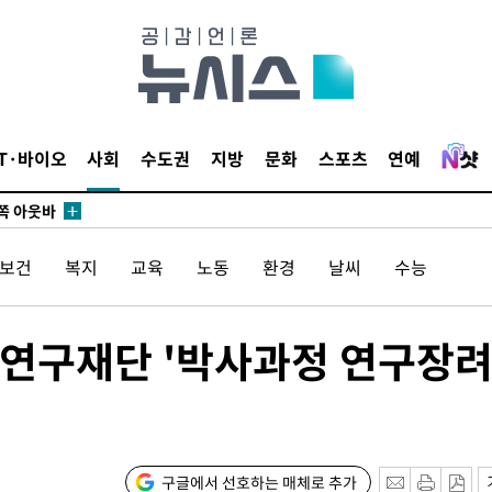
수…이병태
지(종합)
0.3만개
 4.1%로
말고 과감히
IT·바이오
사회
수도권
지방
문화
스포츠
연예
쪽 아웃바
하향
재난지역 선
/보건
복지
교육
노동
환경
날씨
수능
희망지 못
씨]
 선제 대
국연구재단 '박사과정 연구장
구글에서 선호하는 매체로 추가