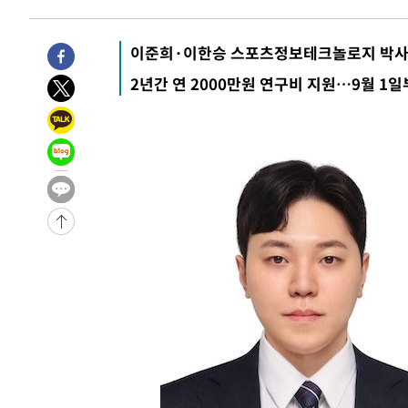
31분 전 >
[속보] 노원서 40.1도 관측…서울, 2018년 이후 첫 40도
1시간 전 >
[속보]종합특검, '계엄 수용공간 확보' 신용해 前교정본부장 
이준희·이한승 스포츠정보테크놀로지 박사
1시간 전 >
외신들도 주목한 韓축구 파문…"국민적 공분에 수사 재개"
2년간 연 2000만원 연구비 지원…9월 1
1시간 전 >
11시간 압수수색에 성접대 파문까지…'쑥대밭' 된 축구협회
1시간 전 >
[속보]규제합리화위원회 부위원장에 김태유 서울대 공대 교
후임
-23131초 전 >
이강인, 폭염 속 AT마드리드 첫 훈련…80명 식사 대접까
-20270초 전 >
미 사업체 일자리, 7월에 2.3만개 순감하고 그 전 2개월 1
하향수정 (2보)
-19718초 전 >
[속보] 미 사업체, 일자리 7월에 2.3만 개 줄어…실업률은
↓
-15581초 전 >
[속보]이 대통령 "부동산 공급 기존 사고방식 매달리지 
실천"
-14666초 전 >
이란, "오만과 '중앙 단일 루트' 합의…북쪽 인바운드·남
운드는 임시"
-6234초 전 >
"낮 기온 소폭 하락"…수도권 폭염중대경보, 폭염경보로 
-6198초 전 >
[속보]이 대통령, '호우피해' 안동·의성 관할 4개 면 특별
포
-6161초 전 >
[단독]중수청 지원 검사들, 정원 초과 시 낮은 계급 임용…
갈 수도
-4132초 전 >
낮 최고 37도 찜통더위…곳곳 소나기·강원 많은 비[내일날
-2438초 전 >
SK하이닉스, 용인·청주 팹에 54조 투자…"AI 메모리 수요
응"
11분 전 >
여자배구 이재영·이다영 자매, 아제르바이잔 투란VC 입단