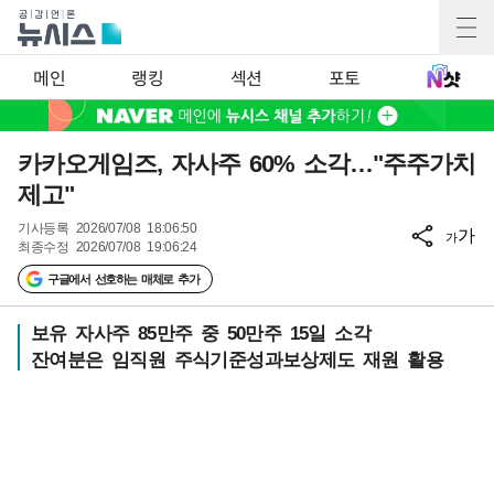
메인
랭킹
섹션
포토
카카오게임즈, 자사주 60% 소각…"주주가치
제고"
기사등록
2026/07/08 18:06:50
가
가
최종수정
2026/07/08 19:06:24
구글에서 선호하는 매체로 추가
보유 자사주 85만주 중 50만주 15일 소각
잔여분은 임직원 주식기준성과보상제도 재원 활용