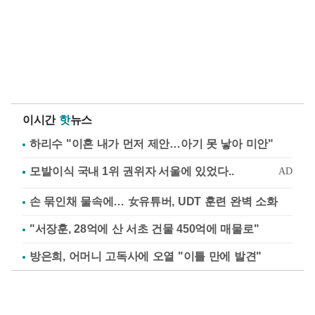
이시간
핫
뉴스
하리수 "이혼 내가 먼저 제안…아기 못 낳아 미안"
손 묶인채 물속에… 女유튜버, UDT 훈련 완벽 소화
"서장훈, 28억에 산 서초 건물 450억에 매물로"
방은희, 어머니 고독사에 오열 "이틀 만에 발견"