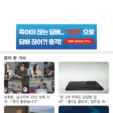
많이 본 기사
표창원, 남규리에 15년 만에 사
"창 3개 띄워도 답답함 없
과…"제가 틀렸습니다"
네"…'폴드8 울트라', 일주일 써보
니