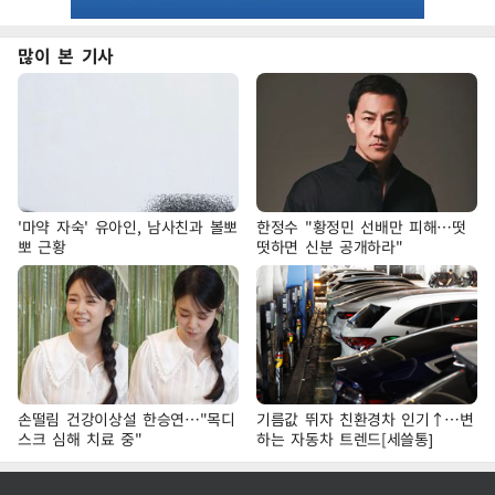
많이 본 기사
'마약 자숙' 유아인, 남사친과 볼뽀
한정수 "황정민 선배만 피해…떳
뽀 근황
떳하면 신분 공개하라"
손떨림 건강이상설 한승연…"목디
기름값 뛰자 친환경차 인기↑…변
스크 심해 치료 중"
하는 자동차 트렌드[세쓸통]