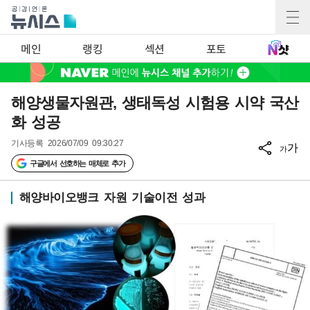
메인
랭킹
섹션
포토
해양생물자원관, 생태독성 시험용 시약 국산
화 성공
기사등록
2026/07/09 09:30:27
가
가
구글에서 선호하는 매체로 추가
해양바이오뱅크 자원 기술이전 성과