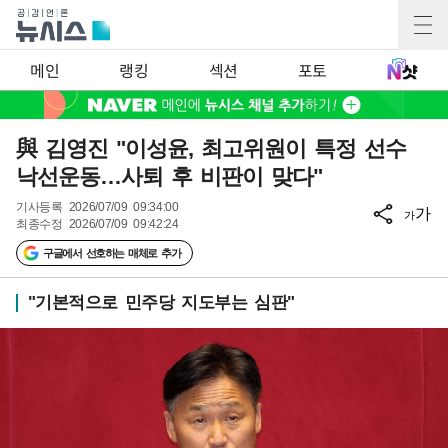
메인
랭킹
섹션
포토
與 김영진 "이성윤, 최고위원이 특정 선수
낙선운동…사퇴 후 비판이 맞다"
기사등록
2026/07/09 09:34:00
가
가
최종수정
2026/07/09 09:42:24
구글에서 선호하는 매체로 추가
"기본적으로 민주당 지도부는 심판"