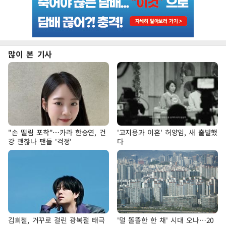
많이 본 기사
"손 떨림 포착"…카라 한승연, 건
'고지용과 이혼' 허양임, 새 출발했
강 괜찮나 팬들 '걱정'
다
김희철, 거꾸로 걸린 광복절 태극
'덜 똘똘한 한 채' 시대 오나…20