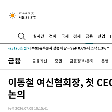
2026.08.08 (토)
서울 29.2℃
-23170초 전 >
[속보]뉴욕증시 상승 마감…S&P 0.6% 나스닥 1.3%↑
실시간
정치
국제
경제
금융
산업
-30044초 전 >
'최고 37도' 폭염 지속…강원동해안 최대 150㎜ 비
-23170초 전 >
[속보]뉴욕증시 상승 마감…S&P 0.6% 나스닥 1.3%↑
-30044초 전 >
'최고 37도' 폭염 지속…강원동해안 최대 150㎜ 비
금융
금융최신
증권
금융정책/통화
은행
-23170초 전 >
[속보]뉴욕증시 상승 마감…S&P 0.6% 나스닥 1.3%↑
이동철 여신협회장, 첫 C
논의
등록 2026.07.09 10:15:41