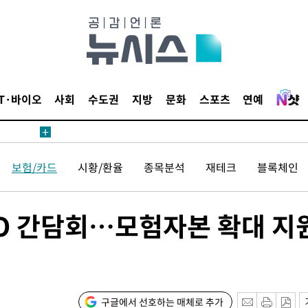
IT·바이오
사회
수도권
지방
문화
스포츠
연예
보험/카드
시황/환율
종목분석
재테크
블록체인
EO 간담회…모험자본 확대 지
구글에서 선호하는 매체로 추가