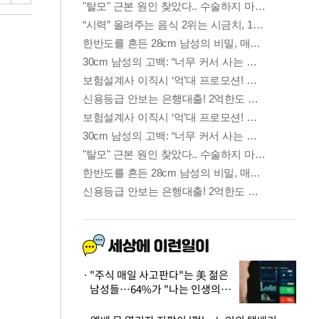
"주식 매일 사고판다"는 美 젊은
남성들…64%가 "나는 인생의
패배자“