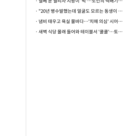
· 엘베 문 열리자 지팡이 '퍽'…노인의 택배기사 폭행 이유
· "20년 병수발했는데 얼굴도 모르는 동생이 유산 절반을"…배다른 형제 상속권 있을까
· 냄비 태우고 욕실 물바다…'치매 의심' 시어머니 검사 권유했다가 '날벼락'
· 새벽 식당 몰래 들어와 테이블서 '쿨쿨'…토사물 남기고 사라진 남성