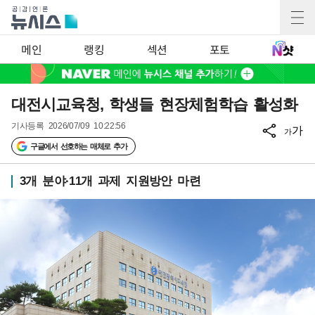
메인
랭킹
섹션
포토
대전시교육청, 학생들 현장체험학습 활성화
기사등록
2026/07/09 10:22:56
가
가
구글에서 선호하는 매체로 추가
3개 분야·11개 과제 지원방안 마련