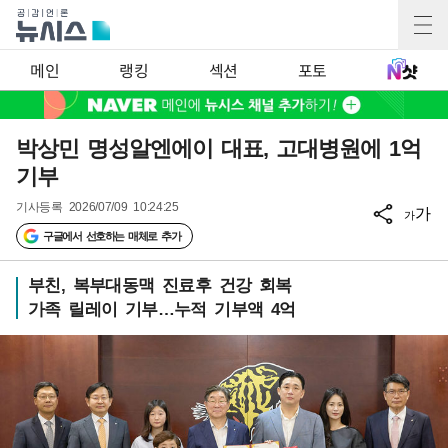
메인
랭킹
섹션
포토
박상민 명성알엔에이 대표, 고대병원에 1억
기부
기사등록
2026/07/09 10:24:25
가
가
구글에서 선호하는 매체로 추가
부친, 복부대동맥 진료후 건강 회복
가족 릴레이 기부…누적 기부액 4억