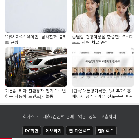
'마약 자숙' 유아인, 남사친과 볼뽀
손떨림 건강이상설 한승연…"목디
뽀 근황
스크 심해 치료 중"
기름값 뛰자 친환경차 인기↑…변
[단독]대통령기록관, '尹 추가' 홈
하는 자동차 트렌드[세쓸통]
페이지 공개…계엄 선포문은 빠져
회사소개
제휴/컨텐츠 판매
약관·정책
고충처리
PC화면
제보하기
앱 다운로드
맨위로↑