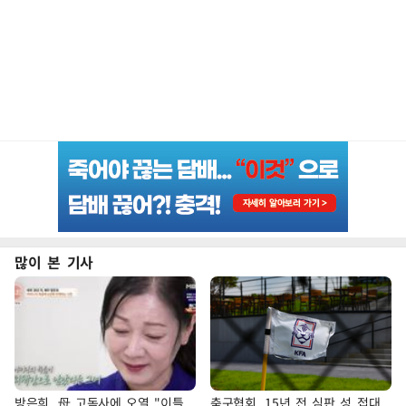
많이 본 기사
방은희, 母 고독사에 오열 "이틀
축구협회, 15년 전 심판 성 접대