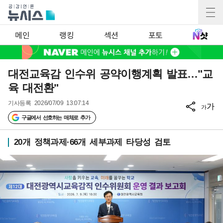
메인
랭킹
섹션
포토
대전교육감 인수위 공약이행계획 발표…"교
육 대전환"
기사등록
2026/07/09 13:07:14
가
가
구글에서 선호하는 매체로 추가
20개 정책과제·66개 세부과제 타당성 검토