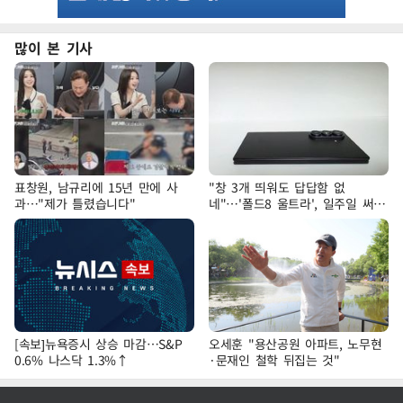
많이 본 기사
표창원, 남규리에 15년 만에 사
"창 3개 띄워도 답답함 없
과…"제가 틀렸습니다"
네"…'폴드8 울트라', 일주일 써보
니
[속보]뉴욕증시 상승 마감…S&P
오세훈 "용산공원 아파트, 노무현
0.6% 나스닥 1.3%↑
·문재인 철학 뒤집는 것"