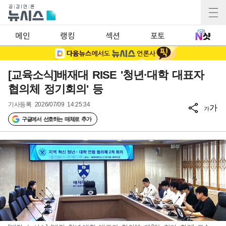
메인
랭킹
섹션
포토
[교육소식]배재대 RISE '청년·대학 대표자
협의체 정기회의' 등
기사등록
2026/07/09 14:25:34
가
가
구글에서 선호하는 매체로 추가