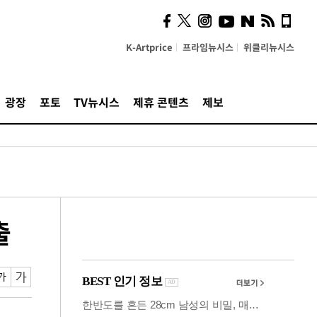
사이 해답 찾았죠"…알을
깨고 나온 '초자아'
K-Artprice
프라임뉴시스
위클리뉴시스
광장
포토
TV뉴시스
제휴 콘텐츠
제보
출