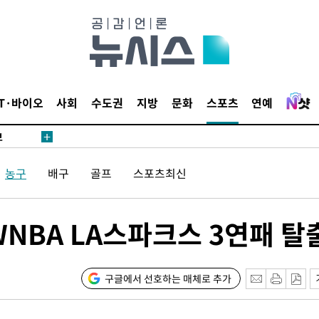
1위… 정
鄭
위해 뛸
승리
내일날씨]
IT·바이오
사회
수도권
지방
문화
스포츠
연예
 원해 아
보
농구
배구
골프
스포츠최신
NBA LA스파크스 3연패 탈
속[다음주
구글에서 선호하는 매체로 추가
다"
려 죄송"