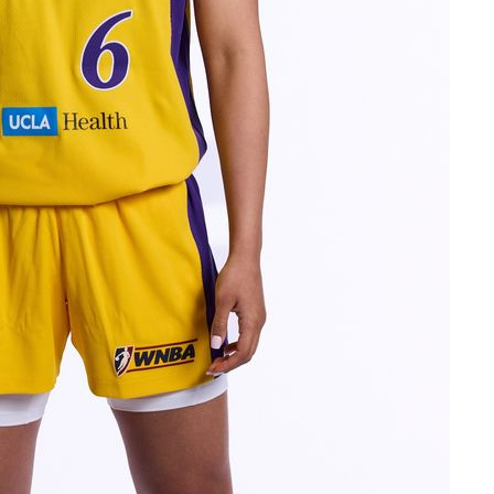
속[다음주
다"
려 죄송"