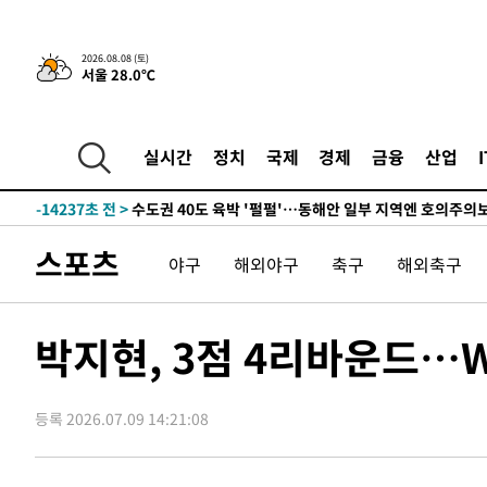
한민수·김용 순
-22660초 전 >
[속보]김민석, 與 전대 당원투표 누적 득표율 45.42%로 
청래 44.56%
-21942초 전 >
[속보]與 대표 경선 제주·인천 당원투표…金 47.75%·
2026.08.08 (토)
서울 28.0℃
42.08%·宋 10.17%
-21476초 전 >
이강인 "아틀레티코 이적 기뻐…등번호 7번 의미보단 팀 
것"
-21411초 전 >
[속보]與 당대표 경선, 제주·인천 권리당원 투표 김민석 
-15185초 전 >
낮 최고 35도 '무더위'…동해안 시간당 30㎜ '강한 비'[
실시간
정치
국제
경제
금융
산업
-14455초 전 >
[속보]이강인 "감독님이 원하는 마음 느꼈고, 많은 트로피
틀레티코 이적"
-14237초 전 >
수도권 40도 육박 '펄펄'…동해안 일부 지역엔 호의주의
-13206초 전 >
온열질환 사망자 3명 늘어…누적 환자 3000명 돌파
스포츠
야구
해외야구
축구
해외축구
-7151초 전 >
강릉에 시간당 81.4㎜ 물폭탄…도로 잠기고 담벼락 붕괴
-3258초 전 >
백운산서 80년근 천종산삼 9뿌리 발견…감정가 1.3억원
-968초 전 >
선재도서 해루질 나섰다 실종 60대, 닷새 만에 숨진 채 발견
박지현, 3점 4리바운드…W
24분 전 >
남자 농구, 나고야 아시안게임서 '홈팀' 일본과 한일전
35분 전 >
여수 오동도 해상서 모터보트 전복…1명 사망·1명 실종
등록 2026.07.09 14:21:08
1시간 전 >
극한폭염 한풀 꺾이지만…'낮 최고 35도' 무더위, 열대야 계
날씨]
2시간 전 >
축구협회 "압수수색·성접대 논란 사과…쇄신의 기회로 삼겠
2시간 전 >
[속보]'압수수색·성접대 논란' 축구협회 "실망과 걱정 안겨드