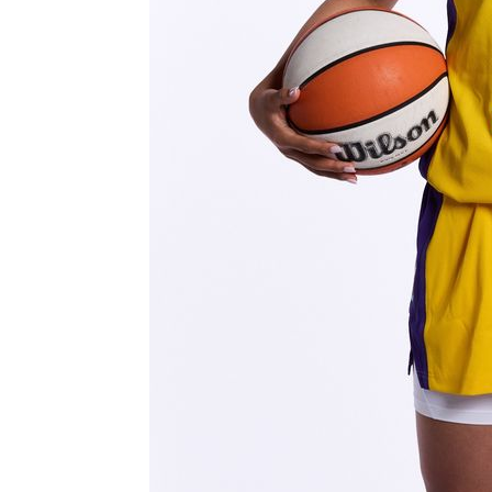
35분 전 >
여수 오동도 해상서 모터보트 전복…1명 사망·1명 실종
1시간 전 >
극한폭염 한풀 꺾이지만…'낮 최고 35도' 무더위, 열대야 계
날씨]
2시간 전 >
축구협회 "압수수색·성접대 논란 사과…쇄신의 기회로 삼겠
2시간 전 >
[속보]'압수수색·성접대 논란' 축구협회 "실망과 걱정 안겨드
6시간 전 >
'최고 37도' 폭염 지속…강원동해안 최대 150㎜ 비
7시간 전 >
[속보]뉴욕증시 상승 마감…S&P 0.6% 나스닥 1.3%↑