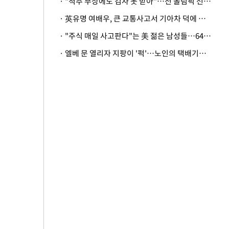
· "척추 부상에도 검사 못 받아"…전 올림픽 선수, 美봅슬레이협회 상대 소송
· 英유명 여배우, 큰 교통사고서 기아차 덕에 살았다
· "주식 매일 사고판다"는 美 젊은 남성들…64%가 "나는 인생의 패배자“
· 엘베 문 열리자 지팡이 '퍽'…노인의 택배기사 폭행 이유