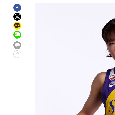
6시간 전 >
'최고 37도' 폭염 지속…강원동해안 최대 150㎜ 비
7시간 전 >
[속보]뉴욕증시 상승 마감…S&P 0.6% 나스닥 1.3%↑
-31680초 전 >
이란 "호르무즈 재개방 합의 근접…美 배상 선행돼야"
-22727초 전 >
[속보]與최고위원 제주·인천 순회경선…박선원·최민희
한민수·김용 순
-22680초 전 >
[속보]김민석, 與 전대 당원투표 누적 득표율 45.42%로 
청래 44.56%
-21962초 전 >
[속보]與 대표 경선 제주·인천 당원투표…金 47.75%·
42.08%·宋 10.17%
-21496초 전 >
이강인 "아틀레티코 이적 기뻐…등번호 7번 의미보단 팀 
것"
-21431초 전 >
[속보]與 당대표 경선, 제주·인천 권리당원 투표 김민석 
-15205초 전 >
낮 최고 35도 '무더위'…동해안 시간당 30㎜ '강한 비'[
-14475초 전 >
[속보]이강인 "감독님이 원하는 마음 느꼈고, 많은 트로피
틀레티코 이적"
-14257초 전 >
수도권 40도 육박 '펄펄'…동해안 일부 지역엔 호의주의
-13226초 전 >
온열질환 사망자 3명 늘어…누적 환자 3000명 돌파
-7171초 전 >
강릉에 시간당 81.4㎜ 물폭탄…도로 잠기고 담벼락 붕괴
-3278초 전 >
백운산서 80년근 천종산삼 9뿌리 발견…감정가 1.3억원
-988초 전 >
선재도서 해루질 나섰다 실종 60대, 닷새 만에 숨진 채 발견
24분 전 >
남자 농구, 나고야 아시안게임서 '홈팀' 일본과 한일전