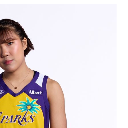
·서미화·
1위… 정
鄭
위해 뛸
승리
내일날씨]
 원해 아
보