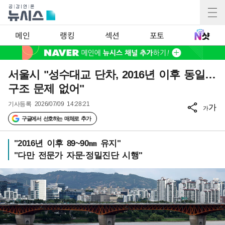
메인
랭킹
섹션
포토
서울시 "성수대교 단차, 2016년 이후 동일…
구조 문제 없어"
기사등록
2026/07/09 14:28:21
가
가
구글에서 선호하는 매체로 추가
"2016년 이후 89~90㎜ 유지"
"다만 전문가 자문·정밀진단 시행"