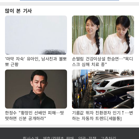
많이 본 기사
'마약 자숙' 유아인, 남사친과 볼뽀
손떨림 건강이상설 한승연…"목디
뽀 근황
스크 심해 치료 중"
한정수 "황정민 선배만 피해…떳
기름값 뛰자 친환경차 인기↑…변
떳하면 신분 공개하라"
하는 자동차 트렌드[세쓸통]
회사소개
제휴/컨텐츠 판매
약관·정책
고충처리