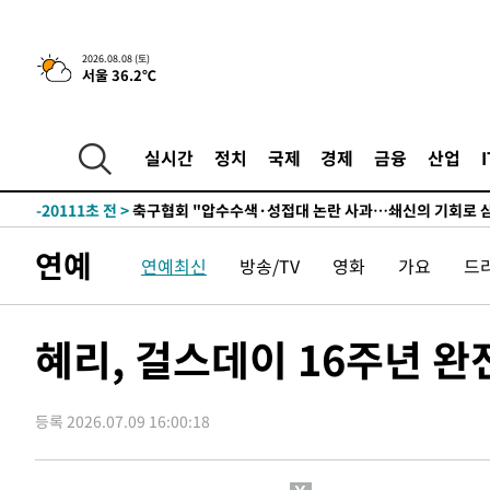
-32246초 전 >
백운산서 80년근 천종산삼 9뿌리 발견…감정가 1.3억원
-29956초 전 >
선재도서 해루질 나섰다 실종 60대, 닷새 만에 숨진 채 발
2026.08.08 (토)
서울 36.2℃
-27490초 전 >
남자 농구, 나고야 아시안게임서 '홈팀' 일본과 한일전
-26866초 전 >
여수 오동도 해상서 모터보트 전복…1명 사망·1명 실종
-23093초 전 >
극한폭염 한풀 꺾이지만…'낮 최고 35도' 무더위, 열대야
실시간
정치
국제
경제
금융
산업
주 날씨]
-20111초 전 >
축구협회 "압수수색·성접대 논란 사과…쇄신의 기회로 
-18628초 전 >
[속보]'압수수색·성접대 논란' 축구협회 "실망과 걱정 
송"
-7249초 전 >
'최고 37도' 폭염 지속…강원동해안 최대 150㎜ 비
연예
연예최신
방송/TV
영화
가요
드
-375초 전 >
[속보]뉴욕증시 상승 마감…S&P 0.6% 나스닥 1.3%↑
-32266초 전 >
백운산서 80년근 천종산삼 9뿌리 발견…감정가 1.3억원
-29976초 전 >
선재도서 해루질 나섰다 실종 60대, 닷새 만에 숨진 채 발
혜리, 걸스데이 16주년 
-27510초 전 >
남자 농구, 나고야 아시안게임서 '홈팀' 일본과 한일전
-26886초 전 >
여수 오동도 해상서 모터보트 전복…1명 사망·1명 실종
등록 2026.07.09 16:00:18
-23113초 전 >
극한폭염 한풀 꺾이지만…'낮 최고 35도' 무더위, 열대야
주 날씨]
-20131초 전 >
축구협회 "압수수색·성접대 논란 사과…쇄신의 기회로 
-18648초 전 >
[속보]'압수수색·성접대 논란' 축구협회 "실망과 걱정 