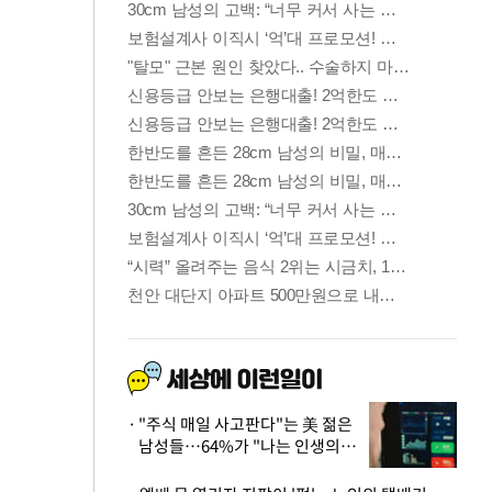
"주식 매일 사고판다"는 美 젊은
남성들…64%가 "나는 인생의
패배자“