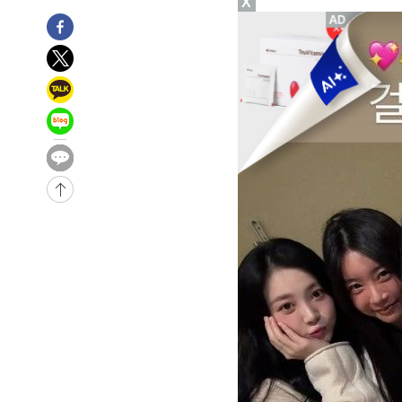
X
송"
-7269초 전 >
'최고 37도' 폭염 지속…강원동해안 최대 150㎜ 비
-395초 전 >
[속보]뉴욕증시 상승 마감…S&P 0.6% 나스닥 1.3%↑