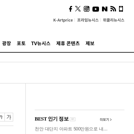
사이 해답 찾았죠"…알을
깨고 나온 '초자아'
K-Artprice
프라임뉴시스
위클리뉴시스
광장
포토
TV뉴시스
제휴 콘텐츠
제보