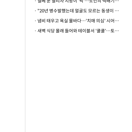
· 엘베 문 열리자 지팡이 '퍽'…노인의 택배기사 폭행 이유
· "20년 병수발했는데 얼굴도 모르는 동생이 유산 절반을"…배다른 형제 상속권 있을까
· 냄비 태우고 욕실 물바다…'치매 의심' 시어머니 검사 권유했다가 '날벼락'
· 새벽 식당 몰래 들어와 테이블서 '쿨쿨'…토사물 남기고 사라진 남성