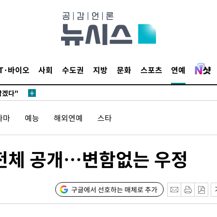
견
 계속[다음
IT·바이오
사회
수도권
지방
문화
스포츠
연예
삼겠다"
안겨드려 죄
라마
예능
해외연예
스타
견
완전체 공개…변함없는 우정
 계속[다음
구글에서 선호하는 매체로 추가
삼겠다"
안겨드려 죄