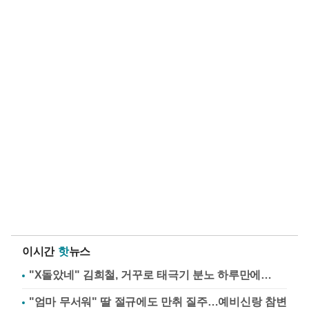
이시간
핫
뉴스
"X돌았네" 김희철, 거꾸로 태극기 분노 하루만에…
"엄마 무서워" 딸 절규에도 만취 질주…예비신랑 참변