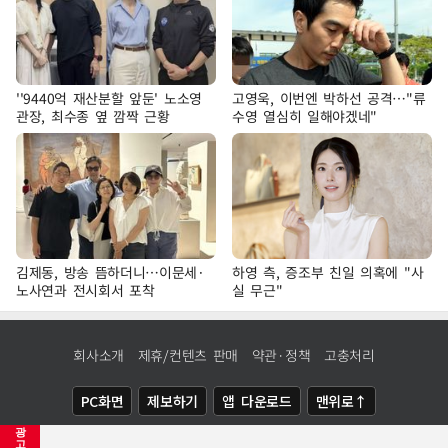
''9440억 재산분할 앞둔' 노소영
고영욱, 이번엔 박하선 공격…"류
관장, 최수종 옆 깜짝 근황
수영 열심히 일해야겠네"
김제동, 방송 뜸하더니…이문세·
하영 측, 증조부 친일 의혹에 "사
노사연과 전시회서 포착
실 무근"
회사소개
제휴/컨텐츠 판매
약관·정책
고충처리
PC화면
제보하기
앱 다운로드
맨위로↑
광
COPYRIGHTⓒ
NEWSIS
ALL RIGHTS RESERVED.
고