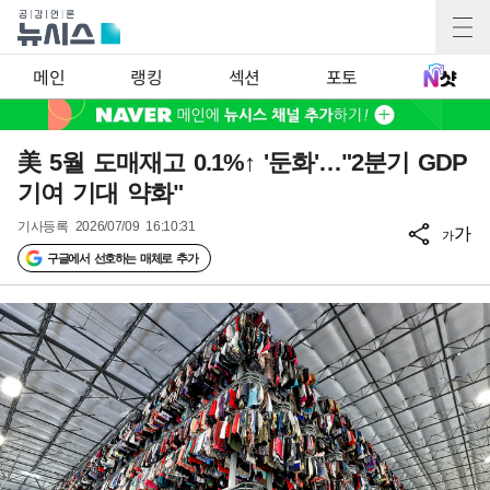
메인
랭킹
섹션
포토
美 5월 도매재고 0.1%↑ '둔화'…"2분기 GDP
기여 기대 약화"
기사등록
2026/07/09 16:10:31
가
가
구글에서 선호하는 매체로 추가