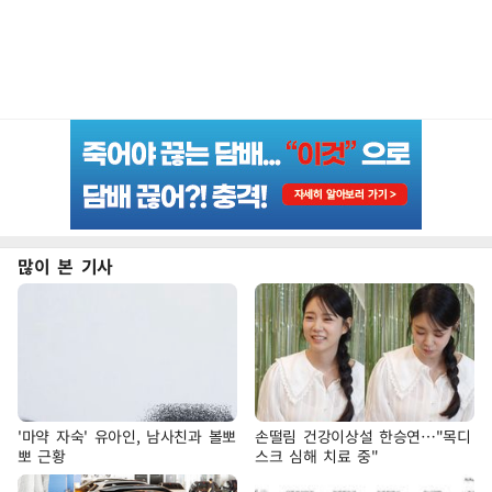
많이 본 기사
'마약 자숙' 유아인, 남사친과 볼뽀
손떨림 건강이상설 한승연…"목디
뽀 근황
스크 심해 치료 중"