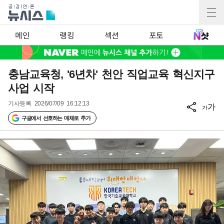
메인
랭킹
섹션
포토
충남교육청, '6년차' 천안 직업교육 혁신지구
사업 시작
기사등록
2026/07/09 16:12:13
가
가
구글에서 선호하는 매체로 추가