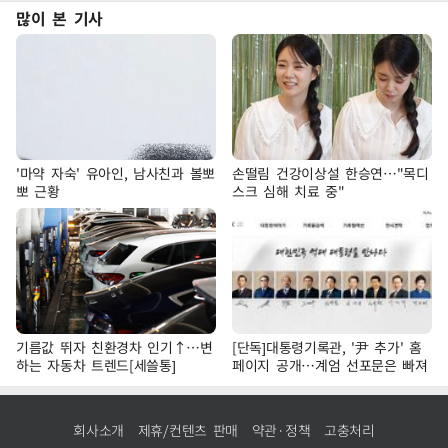
많이 본 기사
'마약 자숙' 유아인, 남사친과 볼뽀
손떨림 건강이상설 한승연…"목디
뽀 근황
스크 심해 치료 중"
기름값 뛰자 친환경차 인기↑…변
[단독]대통령기록관, '尹 추가' 홈
하는 자동차 트렌드[세쓸통]
페이지 공개…계엄 선포문은 빠져
회사소개
제휴/컨텐츠 판매
약관·정책
고충처리