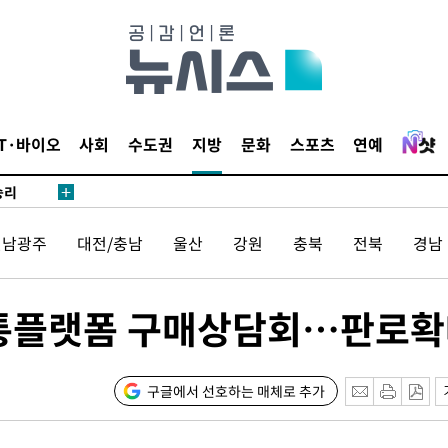
·서미화·
1위… 정
鄭
위해 뛸
IT·바이오
사회
수도권
지방
문화
스포츠
연예
승리
내일날씨]
 원해 아
전남광주
대전/충남
울산
강원
충북
전북
경남
보
통플랫폼 구매상담회…판로확
구글에서 선호하는 매체로 추가
[다음주 날