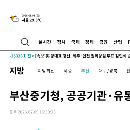
6시간 전 >
[속보]뉴욕증시 상승 마감…S&P 0.6% 나스닥 1.3%↑
-26624초 전 >
[속보]與최고위원 제주·인천 순회경선…박선원·최민희
2026.08.08 (토)
서울 29.3℃
한민수·김용 순
-26577초 전 >
[속보]김민석, 與 전대 당원투표 누적 득표율 45.42%로 
청래 44.56%
-25859초 전 >
[속보]與 대표 경선 제주·인천 당원투표…金 47.75%·
42.08%·宋 10.17%
-25393초 전 >
이강인 "아틀레티코 이적 기뻐…등번호 7번 의미보단 팀 
실시간
정치
국제
경제
금융
산업
것"
-25328초 전 >
[속보]與 당대표 경선, 제주·인천 권리당원 투표 김민석 
-19102초 전 >
낮 최고 35도 '무더위'…동해안 시간당 30㎜ '강한 비'[
-18372초 전 >
[속보]이강인 "감독님이 원하는 마음 느꼈고, 많은 트로피
지방
지방최신
세종
부산
대구/경북
틀레티코 이적"
-18154초 전 >
수도권 40도 육박 '펄펄'…동해안 일부 지역엔 호의주의
-17123초 전 >
온열질환 사망자 3명 늘어…누적 환자 3000명 돌파
-11068초 전 >
강릉에 시간당 81.4㎜ 물폭탄…도로 잠기고 담벼락 붕괴
부산중기청, 공공기관·유
-7175초 전 >
백운산서 80년근 천종산삼 9뿌리 발견…감정가 1.3억원
-4885초 전 >
선재도서 해루질 나섰다 실종 60대, 닷새 만에 숨진 채 발견
등록 2026.07.09 16:30:23
-2419초 전 >
남자 농구, 나고야 아시안게임서 '홈팀' 일본과 한일전
-1795초 전 >
여수 오동도 해상서 모터보트 전복…1명 사망·1명 실종
32분 전 >
극한폭염 한풀 꺾이지만…'낮 최고 35도' 무더위, 열대야 계속