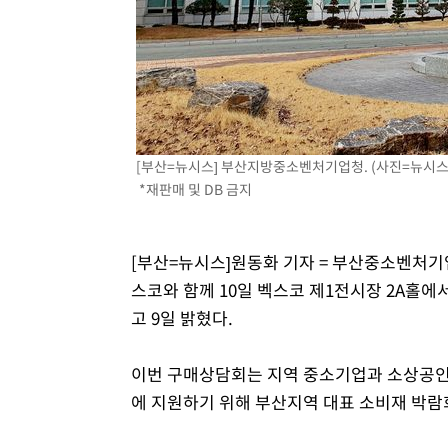
-2419초 전 >
남자 농구, 나고야 아시안게임서 '홈팀' 일본과 한일전
-1795초 전 >
여수 오동도 해상서 모터보트 전복…1명 사망·1명 실종
32분 전 >
극한폭염 한풀 꺾이지만…'낮 최고 35도' 무더위, 열대야 계속
씨]
1시간 전 >
축구협회 "압수수색·성접대 논란 사과…쇄신의 기회로 삼겠
1시간 전 >
[속보]'압수수색·성접대 논란' 축구협회 "실망과 걱정 안겨드
4시간 전 >
'최고 37도' 폭염 지속…강원동해안 최대 150㎜ 비
[부산=뉴시스] 부산지방중소벤처기업청. (사진=뉴시스 
*재판매 및 DB 금지
6시간 전 >
[속보]뉴욕증시 상승 마감…S&P 0.6% 나스닥 1.3%↑
[부산=뉴시스]원동화 기자 = 부산중소벤
스코와 함께 10일 벡스코 제1전시장 2A홀
고 9일 밝혔다.
이번 구매상담회는 지역 중소기업과 소상공인
에 지원하기 위해 부산지역 대표 소비재 박람