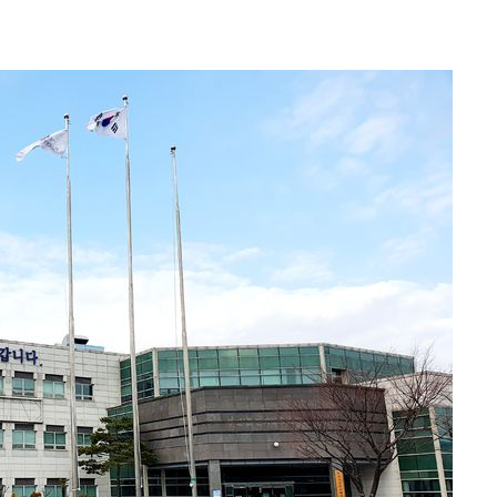
다"
려 죄송"
·서미화·
1위… 정
鄭
위해 뛸
승리
내일날씨]
 원해 아
보