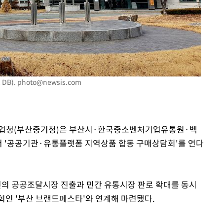
[다음주 날
다"
려 죄송"
DB).
photo@newsis.com
처기업청(부산중기청)은 부산시·한국중소벤처기업유통원·벡
에서 '공공기관·유통플랫폼 지역상품 합동 구매상담회'를 연다
의 공공조달시장 진출과 민간 유통시장 판로 확대를 동시
회인 '부산 브랜드페스타'와 연계해 마련됐다.