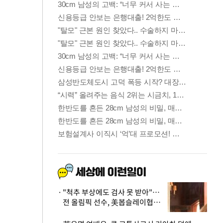
"척추 부상에도 검사 못 받아"…
전 올림픽 선수, 美봅슬레이협회
상대 소송