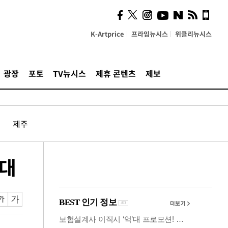
사이 해답 찾았죠"…알을
깨고 나온 '초자아'
K-Artprice
프라임뉴시스
위클리뉴시스
광장
포토
TV뉴시스
제휴 콘텐츠
제보
제주
대