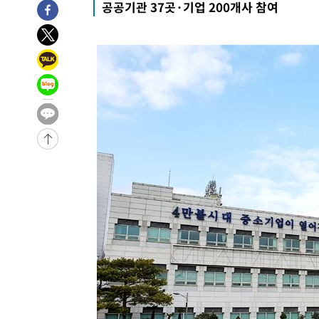
공공기관 37곳·기업 200개사 참여
씨]
1시간 전 >
축구협회 "압수수색·성접대 논란 사과…쇄신의 기회로 삼겠
1시간 전 >
[속보]'압수수색·성접대 논란' 축구협회 "실망과 걱정 안겨드
4시간 전 >
'최고 37도' 폭염 지속…강원동해안 최대 150㎜ 비
6시간 전 >
[속보]뉴욕증시 상승 마감…S&P 0.6% 나스닥 1.3%↑
-26624초 전 >
[속보]與최고위원 제주·인천 순회경선…박선원·최민희
한민수·김용 순
-26577초 전 >
[속보]김민석, 與 전대 당원투표 누적 득표율 45.42%로 
청래 44.56%
-25859초 전 >
[속보]與 대표 경선 제주·인천 당원투표…金 47.75%·
42.08%·宋 10.17%
-25393초 전 >
이강인 "아틀레티코 이적 기뻐…등번호 7번 의미보단 팀 
것"
-25328초 전 >
[속보]與 당대표 경선, 제주·인천 권리당원 투표 김민석 
-19102초 전 >
낮 최고 35도 '무더위'…동해안 시간당 30㎜ '강한 비'[
-18372초 전 >
[속보]이강인 "감독님이 원하는 마음 느꼈고, 많은 트로피
틀레티코 이적"
-18154초 전 >
수도권 40도 육박 '펄펄'…동해안 일부 지역엔 호의주의
-17123초 전 >
온열질환 사망자 3명 늘어…누적 환자 3000명 돌파
-11068초 전 >
강릉에 시간당 81.4㎜ 물폭탄…도로 잠기고 담벼락 붕괴
-7175초 전 >
백운산서 80년근 천종산삼 9뿌리 발견…감정가 1.3억원
-4885초 전 >
선재도서 해루질 나섰다 실종 60대, 닷새 만에 숨진 채 발견