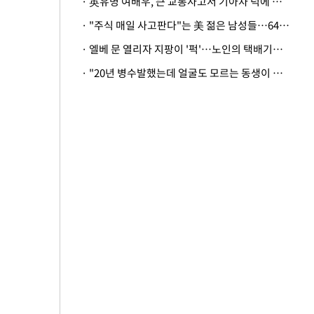
· 英유명 여배우, 큰 교통사고서 기아차 덕에 살았다
· "주식 매일 사고판다"는 美 젊은 남성들…64%가 "나는 인생의 패배자“
· 엘베 문 열리자 지팡이 '퍽'…노인의 택배기사 폭행 이유
· "20년 병수발했는데 얼굴도 모르는 동생이 유산 절반을"…배다른 형제 상속권 있을까