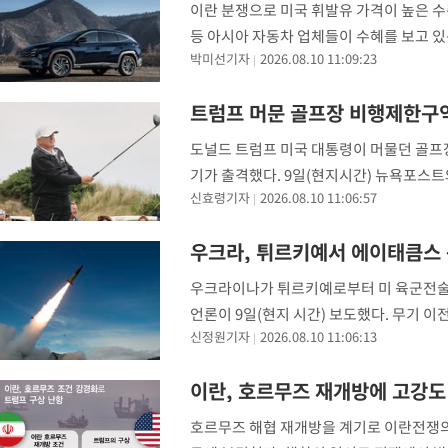
이란 분쟁으로 미국 휘발유 가격이 높은 
등 아시아 자동차 업체들이 수혜를 보고 있
박미선기자
2026.08.10 11:09:23
들은 전기차 판매 부진까지 겹치며 고전하고
난
트럼프 머문 골프장 비행제한구역
도널드 트럼프 미국 대통령이 머물던 골프장
기가 출격했다. 9일(현지시간) 뉴욕포스트
신효령기자
2026.08.10 11:06:57
저지주 베드민스터 상공의 임시비행제한구역(
우크라, 튀르키예서 에이태큼스 
우크라이나가 튀르키예로부터 미 육군전술미
언론이 9일(현지 시간) 보도했다. 무기 이
신정원기자
2026.08.10 11:06:13
으로 예상된다. 최근 미 의회 회의록에 기
이란, 호르무즈 재개방에 고강도
호르무즈 해협 재개방을 계기로 이란전쟁의