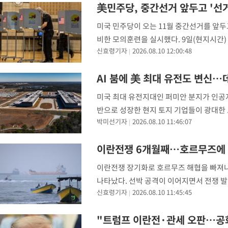
美민주당, 중간선거 앞두고 '선
미국 민주당이 오는 11월 중간선거를 앞두
비한 모의훈련을 실시했다. 9일(현지시간)
신효령기자
2026.08.10 12:00:48
시프, 마크 워너, 엘리사 슬롯킨, 라파엘 
AI 붐에 美 최대 유전도 변신
미국 최대 유전지대인 퍼미안 분지가 인공지
반으로 성장한 현지 토지 기업들이 광대한
박미선기자
2026.08.10 11:46:07
다. 9일(현지 시간) 월스트리트저널(WS
토지
이란전쟁 6개월째…호르무즈에 선
이란전쟁 장기화로 호르무즈 해협을 빠져나가
나타났다. 선박 공격이 이어지면서 전쟁 발발
신효령기자
2026.08.10 11:45:45
르면 유엔 산하 국제해사기구(IMO)는 현재 
"트럼프 이란전·관세 오판…공