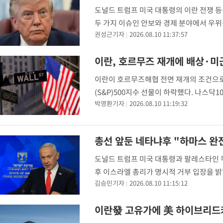
도널드 트럼프 미국 대통령의 이란 전쟁 
두 가지 이슈인 안보와 경제 분야에서 우위
권성근기자
2026.08.10 11:37:57
는 11월 중간선거를 앞둔 공화당의 위기감도
이란, 호르무즈 재개에 배상·미
이란이 호르무즈해협 전면 재개의 조건으로
(S&P)500지수 선물이 하락했다. 나스닥
박영환기자
2026.08.10 11:19:32
워치는 9일(현지시간) 오후 7시40분 현재
총선 앞둔 네타냐후 "하마스 완
도널드 트럼프 미국 대통령과 팔레스타인 
후 이스라엘 총리가 명시적 거부 입장을 밝
김승민기자
2026.08.10 11:15:12
엘(TOI) 등에 따르면 네타냐후 총리는 9
이란發 고유가에 美 하이브리드카