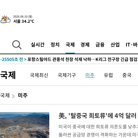
2026.08.10 (월)
서울 34.2℃
17분 전 >
트럼프, 이란 추가 요구에 "저강도 대응…이건 체스게임"
-29878초 전 >
대포통장 107개로 불법도박 수익 5062억 세탁…19명 검거
실시간
정치
국제
경제
금융
산업
IT·
-28355초 전 >
[속보]이 대통령 "2028년 중순까지 광주 군공항 기능 다른 군
으로 임시 배치해 산단 조기 착공"
-25505초 전 >
포항스틸야드 관중석 천장 석재 낙하…K리그 전구장 긴급 점검
-14153초 전 >
[속보]'전장연 시위' 1호선 용산역 상행선 무정차 통과 종료
국제
국제최신
국제기구
미주
유럽
중국
-12631초 전 >
[속보]코스닥 지수 5%대 급등에 '매수 사이드카' 발동
-9917초 전 >
[속보]원·달러 환율, 오전 9시 1410.3원
-9655초 전 >
[속보]코스닥, 8.85포인트(1.11%) 오른 807.66 개장
국제
미주
-9651초 전 >
[속보]코스피, 47.56포인트(0.76%) 오른 6306.33 개장
-8087초 전 >
[속보]지하철 1호선 상행선 용산역 무정차 통과…"집회·시위"
美, '탈중국 희토류'에 4억 달
-6412초 전 >
'낮 최고 34도' 전국 더위 지속…강원·경상권 오전 비
미국이 중국에 대한 희토류 의존도를 낮추
-5060초 전 >
파키스탄 보안군, 대 테러작전으로 남서부의 무장세력 소탕전..1
둘러싼 공급망 경쟁이 격화하는 가운데 미국
살해
-3607초 전 >
인천 앞바다 연락두절 모터보트 승선원 3명 전원 구조