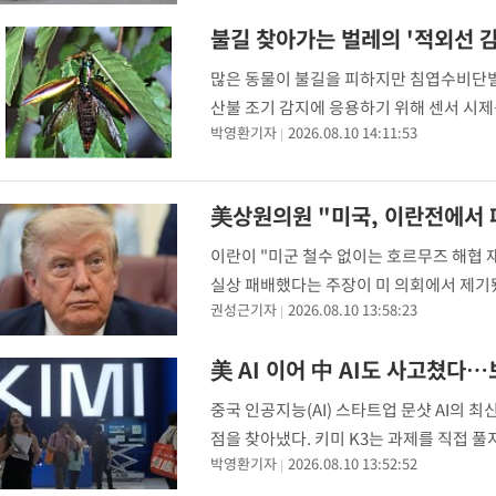
불길 찾아가는 벌레의 '적외선 
많은 동물이 불길을 피하지만 침엽수비단벌
산불 조기 감지에 응용하기 위해 센서 시제
박영환기자
2026.08.10 14:11:53
가운데 침엽수비단벌레의 번식 방식과 생물
쿠미나타’(
美상원의원 "미국, 이란전에서 
이란이 "미군 철수 없이는 호르무즈 해협 
실상 패배했다는 주장이 미 의회에서 제기됐
권성근기자
2026.08.10 13:58:23
도널드 트럼프 대통령이 "이란 전쟁에서 
美 AI 이어 中 AI도 사고쳤다
중국 인공지능(AI) 스타트업 문샷 AI의 최
점을 찾아냈다. 키미 K3는 과제를 직접 
박영환기자
2026.08.10 13:52:52
시간) AI 전문 사이버보안업체 프런티어 