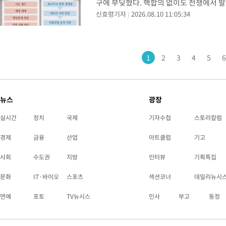
구에 부딪혔다. 핵합의 없이도 전쟁에서 
신효령기자
2026.08.10 11:05:34
미국의 출구전략에 차질이 불가피하다는 분
령은 최근 이란이
1
2
3
4
5
6
뉴스
광장
실시간
정치
국제
기자수첩
스토리칼럼
경제
금융
산업
아트클럽
기고
사회
수도권
지방
인터뷰
기획특집
문화
IT·바이오
스포츠
섹션코너
데일리뉴시
연예
포토
TV뉴시스
인사
부고
동정