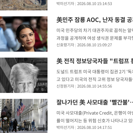
박미선기자
2026.08.10 15:14:53
(현지 시간) 파이낸셜타임스(FT)에 따르
-3276초 전 >
이집트, 가자 협상 당사자들에게 약속이행과 방해금지 촉구
달
17분 전 >
트럼프, 이란 추가 요구에 "저강도 대응…이건 체스게임"
美민주 잠룡 AOC, 난자 동결 
-29878초 전 >
대포통장 107개로 불법도박 수익 5062억 세탁…19명 검거
미국 민주당의 차기 대권주자로 꼽히는 알
-28355초 전 >
[속보]이 대통령 "2028년 중순까지 광주 군공항 기능 다른 군
과정을 공개하며 여성 생식권 문제를 부각했다
으로 임시 배치해 산단 조기 착공"
-25505초 전 >
포항스틸야드 관중석 천장 석재 낙하…K리그 전구장 긴급 점검
신효령기자
2026.08.10 15:09:27
턴포스트(WP) 등 외신에 따르면 오카시오
-14153초 전 >
[속보]'전장연 시위' 1호선 용산역 상행선 무정차 통과 종료
놓
-12631초 전 >
[속보]코스닥 지수 5%대 급등에 '매수 사이드카' 발동
美 전직 정보당국자들 "트럼프 
-9917초 전 >
[속보]원·달러 환율, 오전 9시 1410.3원
도널드 트럼프 미국 대통령이 집권 2기 '
-9655초 전 >
[속보]코스닥, 8.85포인트(1.11%) 오른 807.66 개장
고 있다고 미국의 전직 고위 정보 당국자들
-9651초 전 >
[속보]코스피, 47.56포인트(0.76%) 오른 6306.33 개장
신정원기자
2026.08.10 14:55:56
(CIA) 등 전직 정보 당국자들이 트럼프
-8087초 전 >
[속보]지하철 1호선 상행선 용산역 무정차 통과…"집회·시위"
-6412초 전 >
'낮 최고 34도' 전국 더위 지속…강원·경상권 오전 비
잘나가던 美 사모대출 '빨간불'
-5060초 전 >
파키스탄 보안군, 대 테러작전으로 남서부의 무장세력 소탕전..1
미국 사모대출(Private Credit, 은
살해
-3607초 전 >
인천 앞바다 연락두절 모터보트 승선원 3명 전원 구조
률이 떨어지는 등 위험 신호가 나타나고 
-3276초 전 >
이집트, 가자 협상 당사자들에게 약속이행과 방해금지 촉구
박미선기자
2026.08.10 14:17:51
의 부실대출 비율은 5년 만에 최고 수준까지
17분 전 >
트럼프, 이란 추가 요구에 "저강도 대응…이건 체스게임"