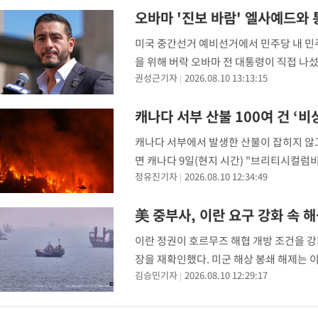
오바마 '진보 바람' 엘사예드와
미국 중간선거 예비선거에서 민주당 내 민
을 위해 버락 오바마 전 대통령이 직접 나
권성근기자
2026.08.10 13:13:15
경선에서 현직 하원의원을 꺾은 민주사회주
졌다.
캐나다 서부 산불 100여 건 ‘
캐나다 서부에서 발생한 산불이 잡히지 않고
면 캐나다 9일(현지 시간) "브리티시컬럼비
정유진기자
2026.08.10 12:34:49
태"라고 밝혔다. 지난 7일 브리티시컬럼
美 중부사, 이란 요구 강화 속 
이란 정권이 호르무즈 해협 개방 조건을 강
장을 재확인했다. 미군 해상 봉쇄 해제는 이
김승민기자
2026.08.10 12:29:17
어 엑스(X·구 트위터)를 통해 "9일 현재