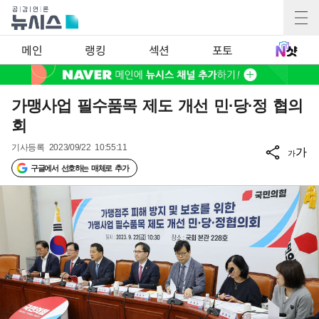
메인
랭킹
섹션
포토
가맹사업 필수품목 제도 개선 민·당·정 협의
회
기사등록
2023/09/22 10:55:11
가
가
구글에서 선호하는 매체로 추가