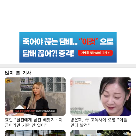
많이 본 기사
효린 "절친에게 남친 빼앗겨…지
방은희, 母 고독사에 오열 "이틀
금이라면 가만 안 있어"
만에 발견"