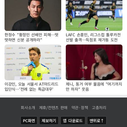
한정수 "황정민 선배만 피해…떳
LAFC 손흥민, 리그스컵 톨루카전
떳하면 신분 공개하라"
선발 출격…득점포 재가동 도전
이강인, 오늘 서울서 AT마드리드
제니, 동거 여부 물음에 "여기까지
입단식…'전례 없는 특급대우'
만 하자" 웃음
회사소개
제휴/컨텐츠 판매
약관·정책
고충처리
PC화면
제보하기
앱 다운로드
맨위로↑