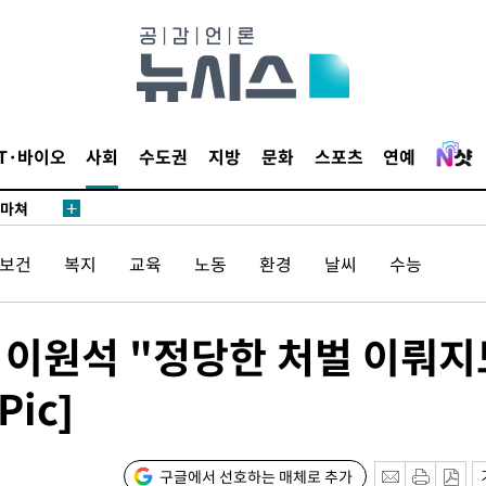
…희망지 못
날씨]
요 선제 대
단
무'
IT·바이오
사회
수도권
지방
문화
스포츠
연예
 마쳐
/보건
복지
교육
노동
환경
날씨
수능
부장 기소
"
 이원석 "정당한 처벌 이뤄지
협회
ic]
 교수…이
절차 개시
25.3%↑
구글에서 선호하는 매체로 추가