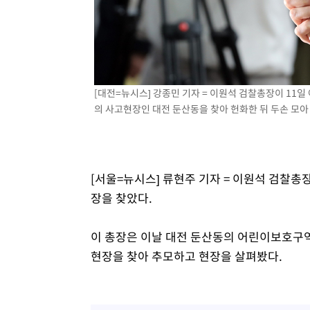
-12884초 전 >
[속보]규제합리화위원회 부위원장에 김태유 서울대 공대
병태 후임
-9242초 전 >
[속보]국힘 윤리위, '돌려차기 발언' 진종오·서범수 징계 
-4567초 전 >
[속보] 7월 중국 수출 23.9%↑ 수입 27.5%↑…무역총액 
-1727초 전 >
[속보]'채상병 순직 책임' 임성근, 항소심도 징역 3년
[대전=뉴시스] 강종민 기자 = 이원석 검찰총장이 11
-1593초 전 >
[속보]종합특검, '관저이전 봐주기 감사' 유병호 구속기소
의 사고현장인 대전 둔산동을 찾아 헌화한 뒤 두손 모아 애도
30분 전 >
민주 콩고 에볼라환자 4천명 돌파, 4053명 발생 1850명 사망
[서울=뉴시스] 류현주 기자 = 이원석 검찰총
장을 찾았다.
이 총장은 이날 대전 둔산동의 어린이보호구역
현장을 찾아 추모하고 현장을 살펴봤다.