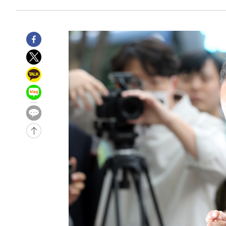
-1573초 전 >
[속보]종합특검, '관저이전 봐주기 감사' 유병호 구속기소
30분 전 >
민주 콩고 에볼라환자 4천명 돌파, 4053명 발생 1850명 사망
-26059초 전 >
"낮 기온 소폭 하락"…수도권 폭염중대경보, 폭염경보로
-26023초 전 >
[속보]이 대통령, '호우피해' 안동·의성 관할 4개 면 특
선포
-25986초 전 >
[단독]중수청 지원 검사들, 정원 초과 시 낮은 계급 임용
갈 수도
-23957초 전 >
낮 최고 37도 찜통더위…곳곳 소나기·강원 많은 비[내일
-22263초 전 >
SK하이닉스, 용인·청주 팹에 54조 투자…"AI 메모리 수
응"
-19119초 전 >
여자배구 이재영·이다영 자매, 아제르바이잔 투란VC 입
-18372초 전 >
외국인 심판 성 접대 7경기 들여다보니…한국 축구 '5승 2
-18106초 전 >
[속보]코스닥, 2.86포인트(0.36%) 내린 798.81마감
-18059초 전 >
[속보]코스피, 6200선 약보합…0.60% 내린 6258.77에
-18039초 전 >
[속보]원·달러 환율, 7.7원 내린 1416.1원 마감
-17928초 전 >
[속보] 노원서 40.1도 관측…서울, 2018년 이후 첫 40도
-15018초 전 >
[속보]종합특검, '계엄 수용공간 확보' 신용해 前교정본
-13891초 전 >
외신들도 주목한 韓축구 파문…"국민적 공분에 수사 재개
-13862초 전 >
11시간 압수수색에 성접대 파문까지…'쑥대밭' 된 축구