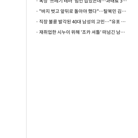
· 옥상 '쓰레기 테러' 범인 잡았는데…과태료 3만원 처분에 숙박업주 허탈
· "바지 벗고 앞뒤로 돌아야 했다"…탈북민 김서아, 기쁨조 검사 수치심 회상
· 직장 불륜 발각된 40대 남성의 고민…"유포 동료 명예훼손·협박죄 고소 가능할까"
· 재취업한 시누이 위해 '조카 셔틀' 떠넘긴 남편…아내 "난 못한다"