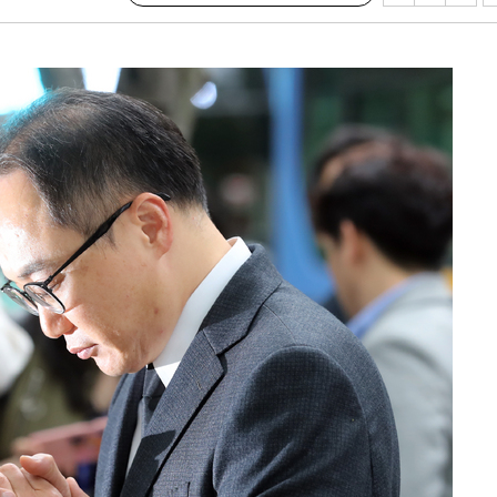
 하향
별재난지역
…희망지 못
날씨]
요 선제 대
단
무'
 마쳐
부장 기소
"
협회