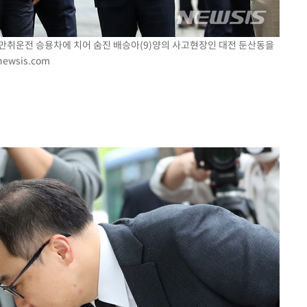
일 만취운전 승용차에 치어 숨진 배승아(9)양의 사고현장인 대전 둔산동을
ewsis.com