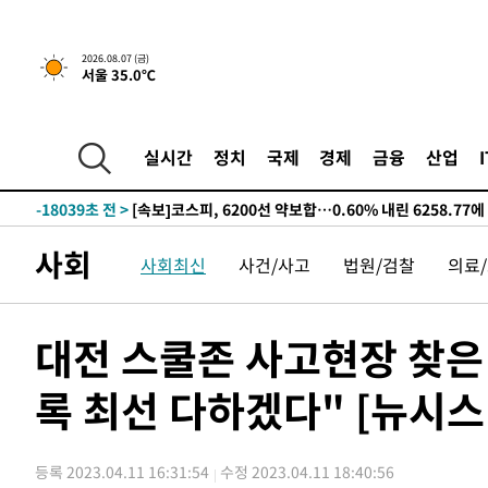
선포
-25966초 전 >
[단독]중수청 지원 검사들, 정원 초과 시 낮은 계급 임용
갈 수도
-23937초 전 >
낮 최고 37도 찜통더위…곳곳 소나기·강원 많은 비[내일
2026.08.07 (금)
서울 35.0℃
-22243초 전 >
SK하이닉스, 용인·청주 팹에 54조 투자…"AI 메모리 수
응"
-19099초 전 >
여자배구 이재영·이다영 자매, 아제르바이잔 투란VC 입
-18352초 전 >
외국인 심판 성 접대 7경기 들여다보니…한국 축구 '5승 2
실시간
정치
국제
경제
금융
산업
-18086초 전 >
[속보]코스닥, 2.86포인트(0.36%) 내린 798.81마감
-18039초 전 >
[속보]코스피, 6200선 약보합…0.60% 내린 6258.77에
-18019초 전 >
[속보]원·달러 환율, 7.7원 내린 1416.1원 마감
사회
사회최신
사건/사고
법원/검찰
의료
-17908초 전 >
[속보] 노원서 40.1도 관측…서울, 2018년 이후 첫 40도
-14998초 전 >
[속보]종합특검, '계엄 수용공간 확보' 신용해 前교정본
-13871초 전 >
외신들도 주목한 韓축구 파문…"국민적 공분에 수사 재개
대전 스쿨존 사고현장 찾은
-13842초 전 >
11시간 압수수색에 성접대 파문까지…'쑥대밭' 된 축구
록 최선 다하겠다" [뉴시스P
-12864초 전 >
[속보]규제합리화위원회 부위원장에 김태유 서울대 공대
병태 후임
-9222초 전 >
[속보]국힘 윤리위, '돌려차기 발언' 진종오·서범수 징계 
-4547초 전 >
[속보] 7월 중국 수출 23.9%↑ 수입 27.5%↑…무역총액 
등록 2023.04.11 16:31:54
수정 2023.04.11 18:40:56
-1707초 전 >
[속보]'채상병 순직 책임' 임성근, 항소심도 징역 3년