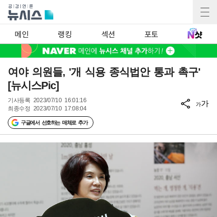
메인
랭킹
섹션
포토
여야 의원들, '개 식용 종식법안 통과 촉구'
[뉴시스Pic]
기사등록
2023/07/10 16:01:16
가
가
최종수정
2023/07/10 17:08:04
구글에서 선호하는 매체로 추가