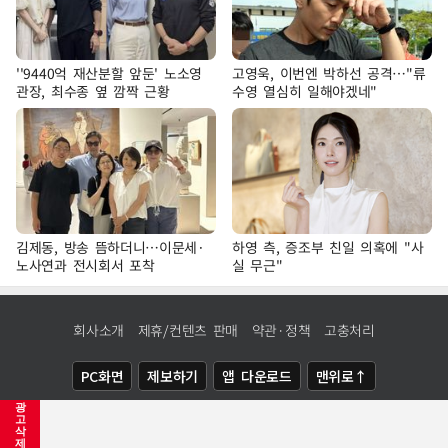
''9440억 재산분할 앞둔' 노소영
고영욱, 이번엔 박하선 공격…"류
관장, 최수종 옆 깜짝 근황
수영 열심히 일해야겠네"
김제동, 방송 뜸하더니…이문세·
하영 측, 증조부 친일 의혹에 "사
노사연과 전시회서 포착
실 무근"
회사소개
제휴/컨텐츠 판매
약관·정책
고충처리
PC화면
제보하기
앱 다운로드
맨위로↑
광
COPYRIGHTⓒ
NEWSIS
ALL RIGHTS RESERVED.
고
삭
제