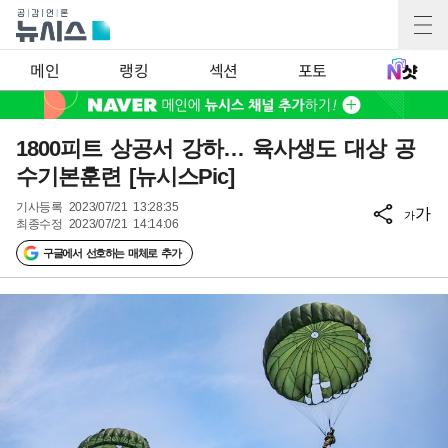
메인
랭킹
섹션
포토
1800피트 상공서 강하… 육사생도 대상 공
수기본훈련 [뉴시스Pic]
기사등록
2023/07/21 13:28:35
가
가
최종수정
2023/07/21 14:14:06
구글에서 선호하는 매체로 추가