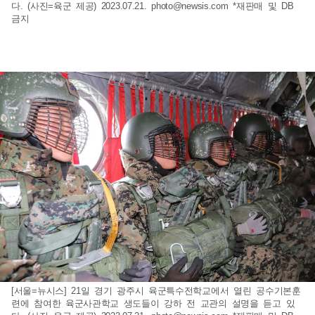
다. (사진=육군 제공) 2023.07.21.
photo@newsis.com
*재판매 및 DB
금지
[서울=뉴시스] 21일 경기 광주시 육군특수전학교에서 열린 공수기본훈
련에 참여한 육군사관학교 생도들이 강하 전 교관의 설명을 듣고 있