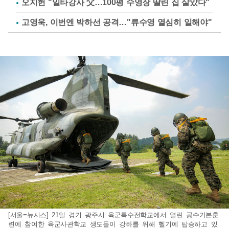
오지헌 "일타강사 父…100평 수영장 딸린 집 살았다"
고영욱, 이번엔 박하선 공격…"류수영 열심히 일해야"
[서울=뉴시스] 21일 경기 광주시 육군특수전학교에서 열린 공수기본훈
련에 참여한 육군사관학교 생도들이 강하를 위해 헬기에 탑승하고 있