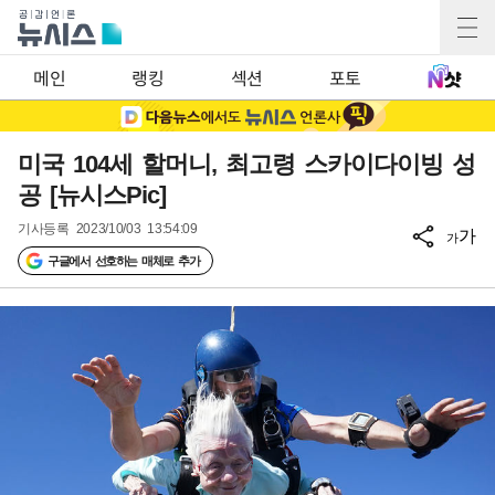
메인
랭킹
섹션
포토
미국 104세 할머니, 최고령 스카이다이빙 성
공 [뉴시스Pic]
기사등록
2023/10/03 13:54:09
가
가
구글에서 선호하는 매체로 추가