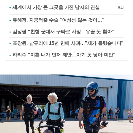
유혜정, 자궁적출 수술 "여성성 잃는 것이…"
김정렬 "친형 군대서 구타로 사망…유골 못 찾아"
표창원, 남규리에 15년 만에 사과…"제가 틀렸습니다"
하리수 "이혼 내가 먼저 제안…아기 못 낳아 미안"