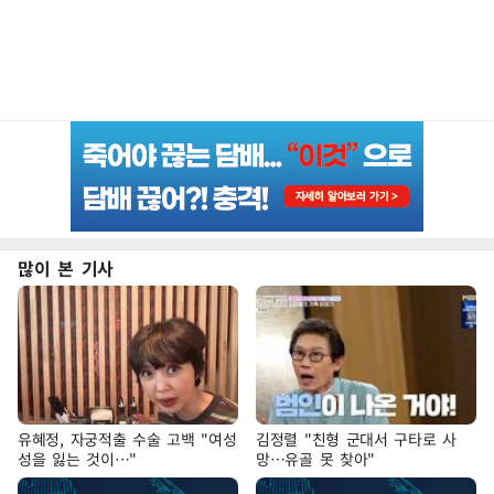
많이 본 기사
유혜정, 자궁적출 수술 고백 "여성
김정렬 "친형 군대서 구타로 사
성을 잃는 것이…"
망…유골 못 찾아"