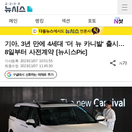
메인
랭킹
섹션
포토
기아, 3년 만에 4세대 '더 뉴 카니발' 출시…
8일부터 사전계약 [뉴시스Pic]
기사등록
2023/11/07 10:51:55
가
가
최종수정
2023/11/07 11:45:30
구글에서 선호하는 매체로 추가