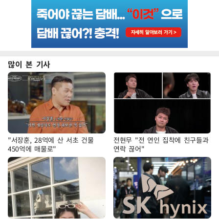
많이 본 기사
"서장훈, 28억에 산 서초 건물
전현무 "전 연인 집착에 친구들과
450억에 매물로"
연락 끊어"