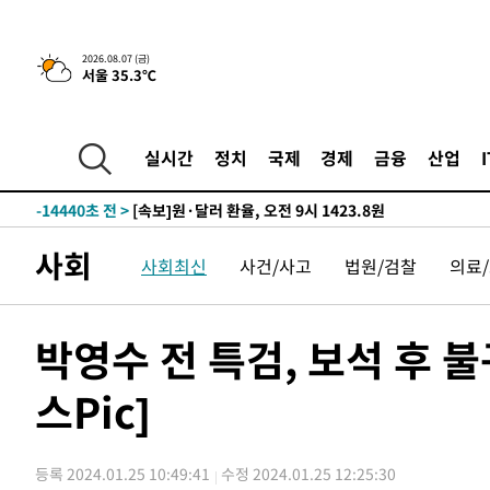
-17847초 전 >
민주 콩고 에볼라환자 4천명 돌파, 4053명 발생 1850명
-17097초 전 >
[속보]'300억원대 사기 혐의' 차가원 대표 구속 송치
2026.08.07 (금)
서울 35.3℃
-16291초 전 >
"미 전국적 살모네라 식중독 원인은 멕시코산 할라피뇨"--
-14804초 전 >
[속보]경찰·노동부, HL만도 평택사업장 끼임 사망 관련
-14685초 전 >
[속보]합수본, '투표율 허위 입력' 중앙·서울·경기도 선관
실시간
정치
국제
경제
금융
산업
압수수색
-14440초 전 >
[속보]원·달러 환율, 오전 9시 1423.8원
-14236초 전 >
[속보]삼성전자·SK하이닉스 동반 강보합…1%대 상승 
-14222초 전 >
[속보]코스닥, 5.95포인트(0.74%) 상승한 807.62개장
사회
사회최신
사건/사고
법원/검찰
의료
-14190초 전 >
[속보]코스피, 6300선 재탈환…1.09% 오른 6365.07 
-11355초 전 >
시리아 다마스쿠스 교외에서 미니버스 폭발.. 14명 부상, 
태
-10653초 전 >
입추에도 극한더위…서울 낮 39도 '폭염중대경보'
박영수 전 특검, 보석 후 
-5617초 전 >
이란, 호르무즈서 "적국 목표물들"과 대치로 남부 케슘섬
례 큰 폭발음
스Pic]
-4332초 전 >
[속보]美, 폴리실리콘 수입 규제…파생제품 15% 관세, 12
효
-2483초 전 >
[속보]트럼프, 美 원정출산 금지 행정명령 서명
-183초 전 >
[속보] 뉴욕증시, 일제 하락 마감…나스닥 0.06%↓
등록 2024.01.25 10:49:41
수정 2024.01.25 12:25:30
-28916초 전 >
[속보]국힘 윤리위, '돌려차기 발언' 진종오·서범수 징계