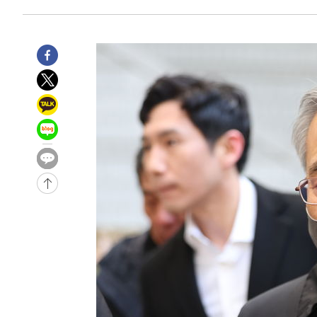
-24241초 전 >
[속보] 7월 중국 수출 23.9%↑ 수입 27.5%↑…무역총
25.3%↑
-21401초 전 >
[속보]'채상병 순직 책임' 임성근, 항소심도 징역 3년
-21267초 전 >
[속보]종합특검, '관저이전 봐주기 감사' 유병호 구속기소
-17867초 전 >
민주 콩고 에볼라환자 4천명 돌파, 4053명 발생 1850명
-17117초 전 >
[속보]'300억원대 사기 혐의' 차가원 대표 구속 송치
-16311초 전 >
"미 전국적 살모네라 식중독 원인은 멕시코산 할라피뇨"--
-14824초 전 >
[속보]경찰·노동부, HL만도 평택사업장 끼임 사망 관련
-14705초 전 >
[속보]합수본, '투표율 허위 입력' 중앙·서울·경기도 선관
압수수색
-14460초 전 >
[속보]원·달러 환율, 오전 9시 1423.8원
-14256초 전 >
[속보]삼성전자·SK하이닉스 동반 강보합…1%대 상승 
-14242초 전 >
[속보]코스닥, 5.95포인트(0.74%) 상승한 807.62개장
-14210초 전 >
[속보]코스피, 6300선 재탈환…1.09% 오른 6365.07 
-11375초 전 >
시리아 다마스쿠스 교외에서 미니버스 폭발.. 14명 부상, 
태
-10673초 전 >
입추에도 극한더위…서울 낮 39도 '폭염중대경보'
-5637초 전 >
이란, 호르무즈서 "적국 목표물들"과 대치로 남부 케슘섬
례 큰 폭발음
-4352초 전 >
[속보]美, 폴리실리콘 수입 규제…파생제품 15% 관세, 12