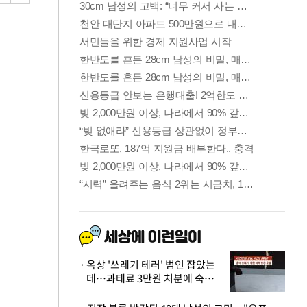
옥상 '쓰레기 테러' 범인 잡았는
데…과태료 3만원 처분에 숙박업
주 허탈