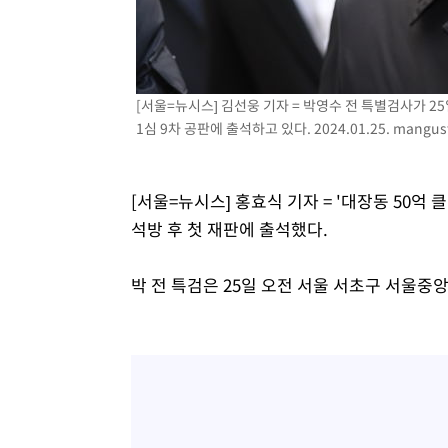
효
-2503초 전 >
[속보]트럼프, 美 원정출산 금지 행정명령 서명
-203초 전 >
[속보] 뉴욕증시, 일제 하락 마감…나스닥 0.06%↓
[서울=뉴시스] 김선웅 기자 = 박영수 전 특별검사가 
1심 9차 공판에 출석하고 있다. 2024.01.25.
mangus
[서울=뉴시스] 홍효식 기자 = '대장동 50억
석방 후 첫 재판에 출석했다.
박 전 특검은 25일 오전 서울 서초구 서울중