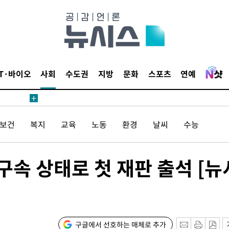
 사망
 CDC
 압수수색
위 등 9곳
IT·바이오
사회
수도권
지방
문화
스포츠
연예
출발
/보건
복지
교육
노동
환경
날씨
수능
개장
3명은 중
불구속 상태로 첫 재판 출석 [뉴
에서 두차
0일 후 발
구글에서 선호하는 매체로 추가
 절차 개시