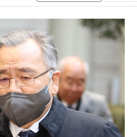
액
 사망
 CDC
 압수수색
위 등 9곳
출발
개장
3명은 중
에서 두차
0일 후 발