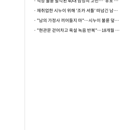
· 직장 불륜 발각된 40대 남성의 고민…"유포 동료 명예훼손·협박죄 고소 가능할까"
· 재취업한 시누이 위해 '조카 셔틀' 떠넘긴 남편…아내 "난 못한다"
· "남의 가정사 끼어들지 마"…시누이 불륜 덮으려는 남편에 억울한 아내
· "현관문 걷어차고 욕설 녹음 반복"…18개월 아기 키우는 집 뒤흔든 '앞집의 비극'