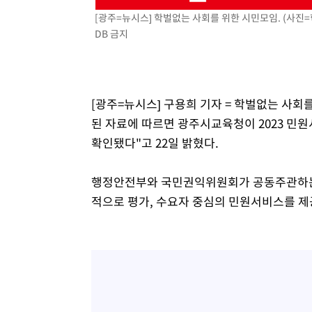
-10011초 전 >
[속보]삼성전자·SK하이닉스 동반 강보합…1%대 상승 
[광주=뉴시스] 학벌없는 사회를 위한 시민모임. (사진
DB 금지
-9997초 전 >
[속보]코스닥, 5.95포인트(0.74%) 상승한 807.62개장
-9965초 전 >
[속보]코스피, 6300선 재탈환…1.09% 오른 6365.07 개
-7130초 전 >
시리아 다마스쿠스 교외에서 미니버스 폭발.. 14명 부상, 
-6428초 전 >
입추에도 극한더위…서울 낮 39도 '폭염중대경보'
[광주=뉴시스] 구용희 기자 = 학벌없는 사
-1392초 전 >
이란, 호르무즈서 "적국 목표물들"과 대치로 남부 케슘섬
된 자료에 따르면 광주시교육청이 2023 민
례 큰 폭발음
확인됐다"고 22일 밝혔다.
행정안전부와 국민권익위원회가 공동주관하는
적으로 평가, 수요자 중심의 민원서비스를 제