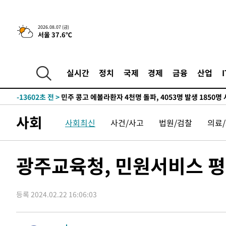
-29271초 전 >
11시간 압수수색에 성접대 파문까지…'쑥대밭' 된 축구
-28293초 전 >
[속보]규제합리화위원회 부위원장에 김태유 서울대 공대
2026.08.07 (금)
서울 37.6℃
병태 후임
-24651초 전 >
[속보]국힘 윤리위, '돌려차기 발언' 진종오·서범수 징계
-19976초 전 >
[속보] 7월 중국 수출 23.9%↑ 수입 27.5%↑…무역총
25.3%↑
-17136초 전 >
[속보]'채상병 순직 책임' 임성근, 항소심도 징역 3년
실시간
정치
국제
경제
금융
산업
-17002초 전 >
[속보]종합특검, '관저이전 봐주기 감사' 유병호 구속기소
-13602초 전 >
민주 콩고 에볼라환자 4천명 돌파, 4053명 발생 1850명
-12852초 전 >
[속보]'300억원대 사기 혐의' 차가원 대표 구속 송치
사회
사회최신
사건/사고
법원/검찰
의료
-12046초 전 >
"미 전국적 살모네라 식중독 원인은 멕시코산 할라피뇨"--
-10559초 전 >
[속보]경찰·노동부, HL만도 평택사업장 끼임 사망 관련
-10440초 전 >
[속보]합수본, '투표율 허위 입력' 중앙·서울·경기도 선관
광주교육청, 민원서비스 평
압수수색
-10195초 전 >
[속보]원·달러 환율, 오전 9시 1423.8원
-9991초 전 >
[속보]삼성전자·SK하이닉스 동반 강보합…1%대 상승 출
등록 2024.02.22 16:06:03
-9977초 전 >
[속보]코스닥, 5.95포인트(0.74%) 상승한 807.62개장
-9945초 전 >
[속보]코스피, 6300선 재탈환…1.09% 오른 6365.07 개
-7110초 전 >
시리아 다마스쿠스 교외에서 미니버스 폭발.. 14명 부상, 