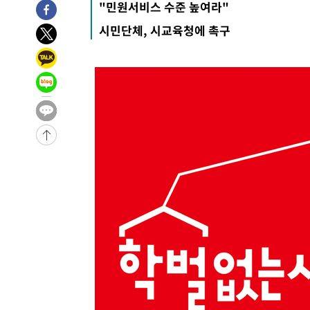
"민원서비스 수준 높여라"
-6408초 전 >
입추에도 극한더위…서울 낮 39도 '폭염중대경보'
시민단체, 시교육청에 촉구
-1372초 전 >
이란, 호르무즈서 "적국 목표물들"과 대치로 남부 케슘섬
례 큰 폭발음
-30447초 전 >
[속보]종합특검, '계엄 수용공간 확보' 신용해 前교정본
-29320초 전 >
외신들도 주목한 韓축구 파문…"국민적 공분에 수사 재개
-29291초 전 >
11시간 압수수색에 성접대 파문까지…'쑥대밭' 된 축구
-28313초 전 >
[속보]규제합리화위원회 부위원장에 김태유 서울대 공대
병태 후임
-24671초 전 >
[속보]국힘 윤리위, '돌려차기 발언' 진종오·서범수 징계
-19996초 전 >
[속보] 7월 중국 수출 23.9%↑ 수입 27.5%↑…무역총
25.3%↑
-17156초 전 >
[속보]'채상병 순직 책임' 임성근, 항소심도 징역 3년
-17022초 전 >
[속보]종합특검, '관저이전 봐주기 감사' 유병호 구속기소
-13622초 전 >
민주 콩고 에볼라환자 4천명 돌파, 4053명 발생 1850명
-12872초 전 >
[속보]'300억원대 사기 혐의' 차가원 대표 구속 송치
-12066초 전 >
"미 전국적 살모네라 식중독 원인은 멕시코산 할라피뇨"--
-10579초 전 >
[속보]경찰·노동부, HL만도 평택사업장 끼임 사망 관련
-10460초 전 >
[속보]합수본, '투표율 허위 입력' 중앙·서울·경기도 선관
압수수색
-10215초 전 >
[속보]원·달러 환율, 오전 9시 1423.8원