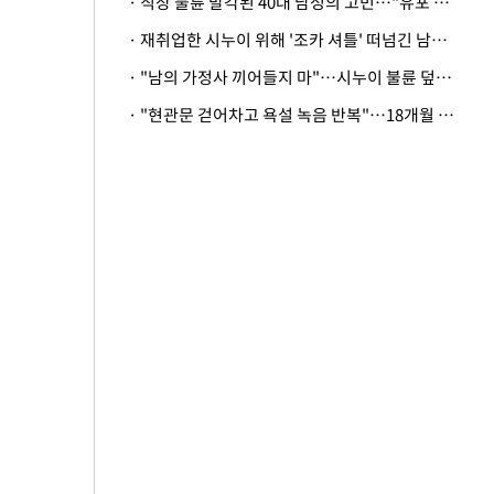
· 직장 불륜 발각된 40대 남성의 고민…"유포 동료 명예훼손·협박죄 고소 가능할까"
· 재취업한 시누이 위해 '조카 셔틀' 떠넘긴 남편…아내 "난 못한다"
· "남의 가정사 끼어들지 마"…시누이 불륜 덮으려는 남편에 억울한 아내
· "현관문 걷어차고 욕설 녹음 반복"…18개월 아기 키우는 집 뒤흔든 '앞집의 비극'