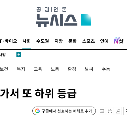
협회
 교수…이
 절차 개시
액
IT·바이오
사회
수도권
지방
문화
스포츠
연예
 사망
/보건
복지
교육
노동
환경
날씨
수능
 CDC
 압수수색
위 등 9곳
가서 또 하위 등급
발
구글에서 선호하는 매체로 추가
장
3명은 중태