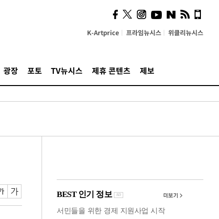
시, 스마트폰 액세서리에
NFC 더했다
K-Artprice
프라임뉴시스
위클리뉴시스
광장
포토
TV뉴시스
제휴 콘텐츠
제보