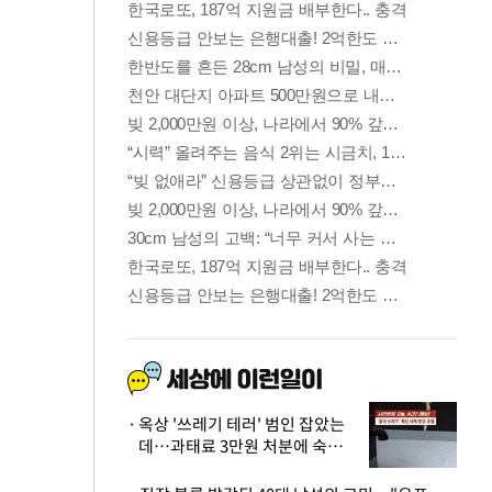
옥상 '쓰레기 테러' 범인 잡았는
데…과태료 3만원 처분에 숙박업
주 허탈