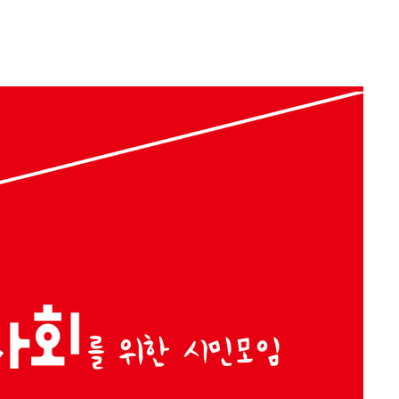
에서 두차
부장 기소
"
협회
 교수…이
 절차 개시
액
 사망
 CDC
 압수수색
위 등 9곳