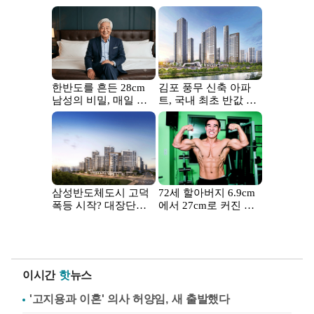
이시간
핫
뉴스
'고지용과 이혼' 의사 허양임, 새 출발했다