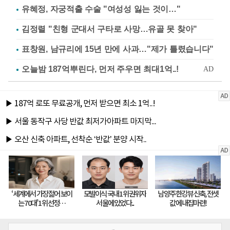
유혜정, 자궁적출 수술 "여성성 잃는 것이…"
김정렬 "친형 군대서 구타로 사망…유골 못 찾아"
표창원, 남규리에 15년 만에 사과…"제가 틀렸습니다"