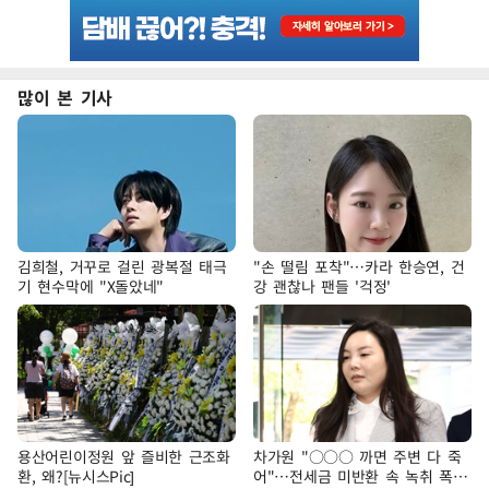
많이 본 기사
김희철, 거꾸로 걸린 광복절 태극
"손 떨림 포착"…카라 한승연, 건
기 현수막에 "X돌았네"
강 괜찮나 팬들 '걱정'
용산어린이정원 앞 즐비한 근조화
차가원 "○○○ 까면 주변 다 죽
환, 왜?[뉴시스Pic]
어"…전세금 미반환 속 녹취 폭로