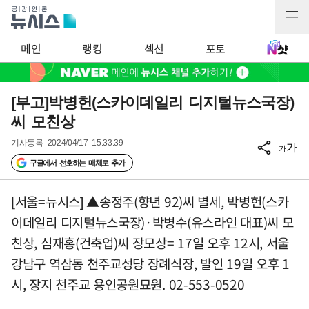
메인
랭킹
섹션
포토
[부고]박병헌(스카이데일리 디지털뉴스국장)
씨 모친상
기사등록
2024/04/17 15:33:39
가
가
구글에서 선호하는 매체로 추가
[서울=뉴시스] ▲송정주(향년 92)씨 별세, 박병헌(스카
이데일리 디지털뉴스국장)·박병수(유스라인 대표)씨 모
친상, 심재홍(건축업)씨 장모상= 17일 오후 12시, 서울
강남구 역삼동 천주교성당 장례식장, 발인 19일 오후 1
시, 장지 천주교 용인공원묘원. 02-553-0520