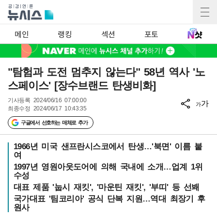
메인
랭킹
섹션
포토
"탐험과 도전 멈추지 않는다" 58년 역사 '노
스페이스' [장수브랜드 탄생비화]
기사등록
2024/06/16 07:00:00
가
가
최종수정
2024/06/17 10:43:35
구글에서 선호하는 매체로 추가
1966년 미국 샌프란시스코에서 탄생…'북면' 이름 붙
여
1997년 영원아웃도어에 의해 국내에 소개…업계 1위
수성
대표 제품 '눕시 재킷', '마운틴 재킷', '부띠' 등 선봬
국가대표 '팀코리아' 공식 단복 지원…역대 최장기 후
원사