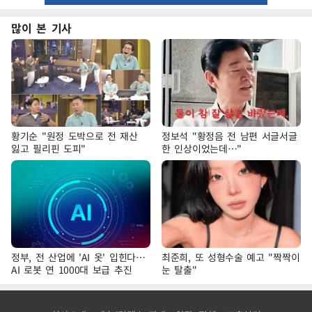
많이 본 기사
황기순 "원정 도박으로 전 재산
정보석 "황정음 전 남편 서글서글
잃고 필리핀 도피"
한 인상이었는데…"
정부, 전 산업에 'AI 옷' 입힌다…
최준희, 또 성형수술 예고 "짝짝이
AI 로봇 연 1000대 보급 추진
눈 탈출"