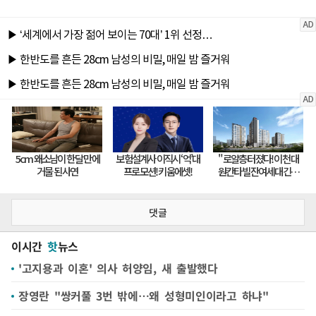
댓글
이시간
핫
뉴스
'고지용과 이혼' 의사 허양임, 새 출발했다
장영란 "쌍커풀 3번 밖에…왜 성형미인이라고 하냐"