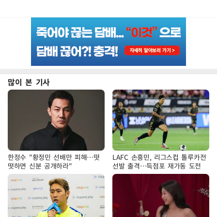
많이 본 기사
한정수 "황정민 선배만 피해…떳
LAFC 손흥민, 리그스컵 톨루카전
떳하면 신분 공개하라"
선발 출격…득점포 재가동 도전