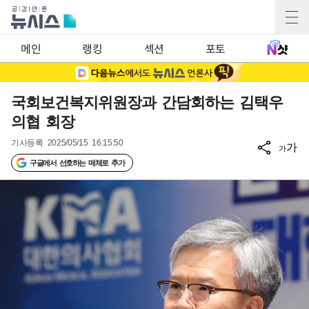
메인
랭킹
섹션
포토
국회보건복지위원장과 간담회하는 김택우
의협 회장
기사등록
2025/05/15 16:15:50
가
가
구글에서 선호하는 매체로 추가