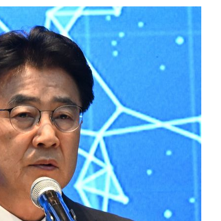
 CDC
 압수수색
위 등 9곳
출발
개장
3명은 중
에서 두차
20일 후