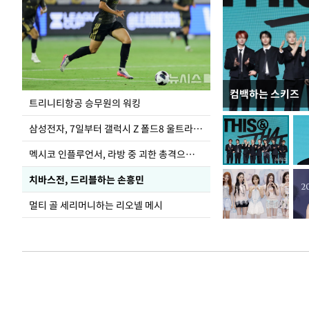
컴백하는 스키즈
입추 하루 앞둔 
트리니티항공 승무원의 워킹
폭염
삼성전자, 7일부터 갤럭시 Z 폴드8 울트라·폴드8·플립8 출시
멕시코 인플루언서, 라방 중 괴한 총격으로 사망
치바스전, 드리블하는 손흥민
멀티 골 세리머니하는 리오넬 메시