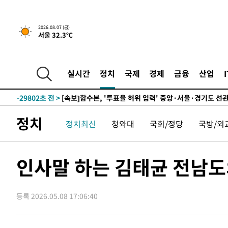
2026.08.07 (금)
서울 32.3℃
-15300초 전 >
[속보] 뉴욕증시, 일제 하락 마감…나스닥 0.06%↓
-32214초 전 >
[속보]'300억원대 사기 혐의' 차가원 대표 구속 송치
-31408초 전 >
"미 전국적 살모네라 식중독 원인은 멕시코산 할라피뇨"--
실시간
정치
국제
경제
금융
산업
-29921초 전 >
[속보]경찰·노동부, HL만도 평택사업장 끼임 사망 관련
-29802초 전 >
[속보]합수본, '투표율 허위 입력' 중앙·서울·경기도 선관
압수수색
-29557초 전 >
[속보]원·달러 환율, 오전 9시 1423.8원
정치
정치최신
청와대
국회/정당
국방/외
-29353초 전 >
[속보]삼성전자·SK하이닉스 동반 강보합…1%대 상승 
-29339초 전 >
[속보]코스닥, 5.95포인트(0.74%) 상승한 807.62개장
-29307초 전 >
[속보]코스피, 6300선 재탈환…1.09% 오른 6365.07 
인사말 하는 김태균 전남도
-26472초 전 >
시리아 다마스쿠스 교외에서 미니버스 폭발.. 14명 부상, 
태
-25770초 전 >
입추에도 극한더위…서울 낮 39도 '폭염중대경보'
등록 2026.05.08 17:06:40
-20734초 전 >
이란, 호르무즈서 "적국 목표물들"과 대치로 남부 케슘섬
례 큰 폭발음
-19449초 전 >
[속보]美, 폴리실리콘 수입 규제…파생제품 15% 관세, 1
발효
-17600초 전 >
[속보]트럼프, 美 원정출산 금지 행정명령 서명