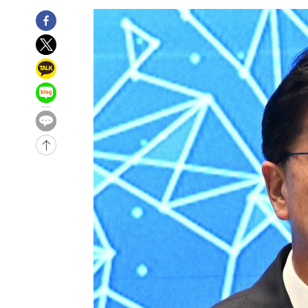
-15300초 전 >
[속보] 뉴욕증시, 일제 하락 마감…나스닥 0.06%↓
-32214초 전 >
[속보]'300억원대 사기 혐의' 차가원 대표 구속 송치
-31408초 전 >
"미 전국적 살모네라 식중독 원인은 멕시코산 할라피뇨"--
-29921초 전 >
[속보]경찰·노동부, HL만도 평택사업장 끼임 사망 관련
-29802초 전 >
[속보]합수본, '투표율 허위 입력' 중앙·서울·경기도 선관
압수수색
-29557초 전 >
[속보]원·달러 환율, 오전 9시 1423.8원
-29353초 전 >
[속보]삼성전자·SK하이닉스 동반 강보합…1%대 상승 
-29339초 전 >
[속보]코스닥, 5.95포인트(0.74%) 상승한 807.62개장
-29307초 전 >
[속보]코스피, 6300선 재탈환…1.09% 오른 6365.07 
-26472초 전 >
시리아 다마스쿠스 교외에서 미니버스 폭발.. 14명 부상, 
태
-25770초 전 >
입추에도 극한더위…서울 낮 39도 '폭염중대경보'
-20734초 전 >
이란, 호르무즈서 "적국 목표물들"과 대치로 남부 케슘섬
례 큰 폭발음
-19449초 전 >
[속보]美, 폴리실리콘 수입 규제…파생제품 15% 관세, 1
발효
-17600초 전 >
[속보]트럼프, 美 원정출산 금지 행정명령 서명
-15300초 전 >
[속보] 뉴욕증시, 일제 하락 마감…나스닥 0.06%↓