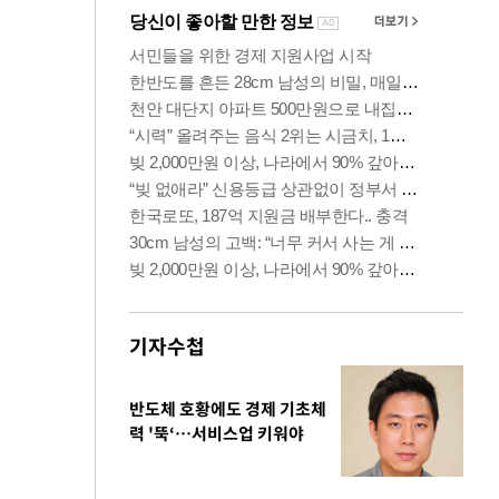
기자수첩
반도체 호황에도 경제 기초체
력 '뚝‘…서비스업 키워야