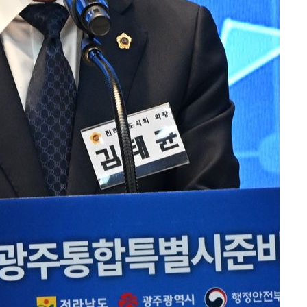
방은희, 母 고독사에 오열 
1
틀 만에 발견"
김지수, '여행사 대표' 변
2
니…"
축구협회, 15년 전 심판 
3
재는 내부 지침 준수"
"바지 벗고 앞뒤로 돌아야
4
서아, 기쁨조 검사 수치심
"신약 찾자"…정부 과제로
5
바이오
한화큐셀·OCI, 美 수입
6
격제 도입에…"공정 경쟁
영"
[속보] 뉴욕증시, 혼조 
7
0.3%↓, 다우 0.14%↑