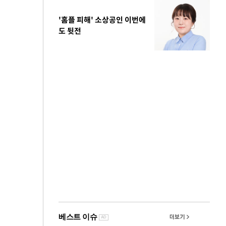
'홈플 피해' 소상공인 이번에
도 뒷전