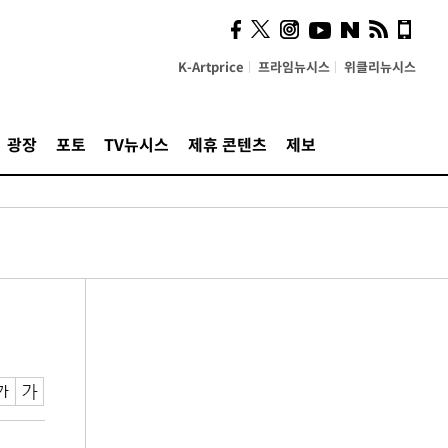
K-Artprice
프라임뉴시스
위클리뉴시스
광장
포토
TV뉴시스
제휴 콘텐츠
제보