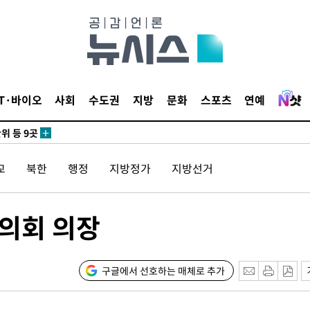
 CDC
IT·바이오
사회
수도권
지방
문화
스포츠
연예
 압수수색
위 등 9곳
교
북한
행정
지방정가
지방선거
출발
개장
의회 의장
3명은 중
에서 두차
구글에서 선호하는 매체로 추가
20일 후