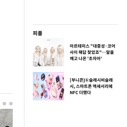
피플
아르테미스 "대중성·코어
사이 해답 찾았죠"…알을
깨고 나온 '초자아'
[부니콘]⑥슬래시비슬래
시, 스마트폰 액세서리에
NFC 더했다