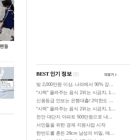
 팬들
이 대통령, '청년 대책 속도 높여야…폭염 문제도
입추 코앞인데 전
총력 대응'