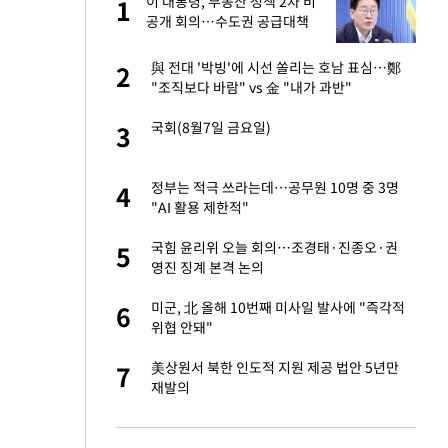
"이
이 대통령, 부동산 정책 2차 비
1
1
공개 회의…수도권 공급대책
집중 점검
신 근황 "가볼 만하
與 전대 '박빙'에 시선 쏠리는 호남 표심…鄭
2
2
"조직보다 바람" vs 金 "내가 과반"
성 접대 파문에 "현
국회(8월7일 금요일)
3
3
 했다"…탈북민 김
정부는 적극 쓰라는데…공무원 10명 중 3명
4
4
 회상
"AI 활용 제한적"
 속도내는 K-제약
국힘 윤리위 오늘 회의…조경태·진종오·권
5
5
영진 징계 본격 논의
 폴리실리콘 최저가
미군, 北 올해 10번째 미사일 발사에 "즉각적
6
6
·수익성 개선 환
위협 안돼"
출발…나스닥
美상원서 북한 인도적 지원 제공 법안 5년만
7
7
재발의