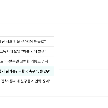
에 산 서초 건물 450억에 매물로"
고독사에 오열 "이틀 만에 발견"
뒤로"…탈북민 고백한 기쁨조 검사
경기 결과는?…한국 축구 '5승 2무'
인 집착·통제에 친구들과 연락 끊겨"