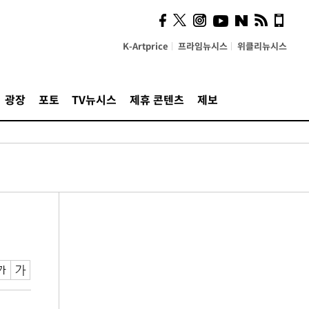
K-Artprice
프라임뉴시스
위클리뉴시스
광장
포토
TV뉴시스
제휴 콘텐츠
제보