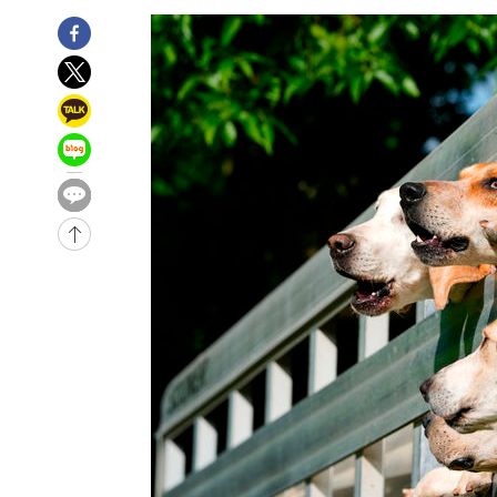
-12863초 전 >
[속보] 7월 중국 수출 23.9%↑ 수입 27.5%↑…무역총
25.3%↑
-10023초 전 >
[속보]'채상병 순직 책임' 임성근, 항소심도 징역 3년
-9889초 전 >
[속보]종합특검, '관저이전 봐주기 감사' 유병호 구속기소
-6489초 전 >
민주 콩고 에볼라환자 4천명 돌파, 4053명 발생 1850명 
-5739초 전 >
[속보]'300억원대 사기 혐의' 차가원 대표 구속 송치
-4933초 전 >
"미 전국적 살모네라 식중독 원인은 멕시코산 할라피뇨"-- 
-3446초 전 >
[속보]경찰·노동부, HL만도 평택사업장 끼임 사망 관련 
-32253초 전 >
낮 최고 37도 찜통더위…곳곳 소나기·강원 많은 비[내일
-30559초 전 >
SK하이닉스, 용인·청주 팹에 54조 투자…"AI 메모리 수
응"
-27415초 전 >
여자배구 이재영·이다영 자매, 아제르바이잔 투란VC 입
-26668초 전 >
외국인 심판 성 접대 7경기 들여다보니…한국 축구 '5승 2
-26402초 전 >
[속보]코스닥, 2.86포인트(0.36%) 내린 798.81마감
-26355초 전 >
[속보]코스피, 6200선 약보합…0.60% 내린 6258.77에
-26335초 전 >
[속보]원·달러 환율, 7.7원 내린 1416.1원 마감
-26224초 전 >
[속보] 노원서 40.1도 관측…서울, 2018년 이후 첫 40도
-23314초 전 >
[속보]종합특검, '계엄 수용공간 확보' 신용해 前교정본