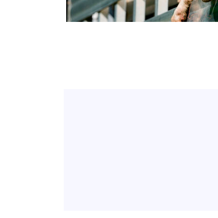
-22187초 전 >
외신들도 주목한 韓축구 파문…"국민적 공분에 수사 재개
-22158초 전 >
11시간 압수수색에 성접대 파문까지…'쑥대밭' 된 축구
-21180초 전 >
[속보]규제합리화위원회 부위원장에 김태유 서울대 공대
병태 후임
-17538초 전 >
[속보]국힘 윤리위, '돌려차기 발언' 진종오·서범수 징계
-12863초 전 >
[속보] 7월 중국 수출 23.9%↑ 수입 27.5%↑…무역총
25.3%↑
-10023초 전 >
[속보]'채상병 순직 책임' 임성근, 항소심도 징역 3년
-9889초 전 >
[속보]종합특검, '관저이전 봐주기 감사' 유병호 구속기소
-6489초 전 >
민주 콩고 에볼라환자 4천명 돌파, 4053명 발생 1850명 
-5739초 전 >
[속보]'300억원대 사기 혐의' 차가원 대표 구속 송치
-4933초 전 >
"미 전국적 살모네라 식중독 원인은 멕시코산 할라피뇨"-- 
-3446초 전 >
[속보]경찰·노동부, HL만도 평택사업장 끼임 사망 관련 