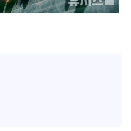
"서장훈, 28억에 산 서초 
1
450억에 매물로"
"
협회
전현무 "전 연인 집착에 
2
 교수…이
 절차 개시
"여군 지원 막힌 UDT 훈
3
액
다"…707 출신 女유튜버 
박찬민 딸 박민하, 배우
4
니…여유로운 근황 공개
사망
"한강수영장, 문신 노출 이
5
"출입 막는 건 명백한 차별
CDC
압수수색
구윤철 "실거주 30억 이
6
세 모두 완화"
[속보]SK하이닉스, 주당 3
7
당…"3분기 중 주주환원 