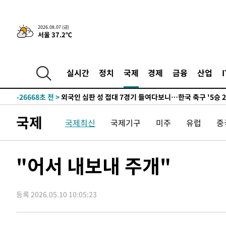
2026.08.07 (금)
서울 37.2℃
-3446초 전 >
[속보]경찰·노동부, HL만도 평택사업장 끼임 사망 관련 
-32253초 전 >
낮 최고 37도 찜통더위…곳곳 소나기·강원 많은 비[내일
-30559초 전 >
SK하이닉스, 용인·청주 팹에 54조 투자…"AI 메모리 수
실시간
정치
국제
경제
금융
산업
응"
-27415초 전 >
여자배구 이재영·이다영 자매, 아제르바이잔 투란VC 입
-26668초 전 >
외국인 심판 성 접대 7경기 들여다보니…한국 축구 '5승 2
-26402초 전 >
[속보]코스닥, 2.86포인트(0.36%) 내린 798.81마감
국제
국제최신
국제기구
미주
유럽
중
-26355초 전 >
[속보]코스피, 6200선 약보합…0.60% 내린 6258.77에
-26335초 전 >
[속보]원·달러 환율, 7.7원 내린 1416.1원 마감
-26224초 전 >
[속보] 노원서 40.1도 관측…서울, 2018년 이후 첫 40도
"어서 내보내 주개"
-23314초 전 >
[속보]종합특검, '계엄 수용공간 확보' 신용해 前교정본
-22187초 전 >
외신들도 주목한 韓축구 파문…"국민적 공분에 수사 재개
등록 2026.05.10 10:05:23
-22158초 전 >
11시간 압수수색에 성접대 파문까지…'쑥대밭' 된 축구
-21180초 전 >
[속보]규제합리화위원회 부위원장에 김태유 서울대 공대
병태 후임
-17538초 전 >
[속보]국힘 윤리위, '돌려차기 발언' 진종오·서범수 징계