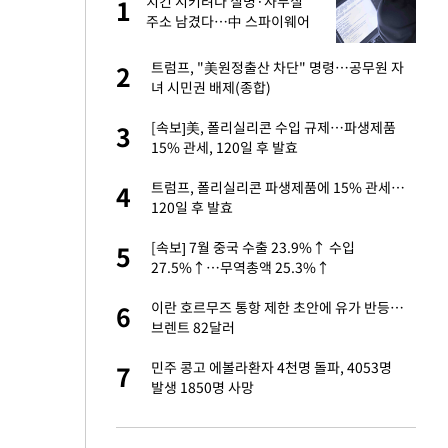
건물
치킨 시키려다 실명·사무실
1
1
주소 남겼다…中 스파이웨어
꼬리 밟혔다
친구들과 연락 끊어"
트럼프, "美원정출산 차단" 명령…공무원 자
2
2
녀 시민권 배제(종합)
련 직접 해봤습니
[속보]美, 폴리실리콘 수입 규제…파생제품
3
3
'완벽 소화'
15% 관세, 120일 후 발효
·국가대표 병행하더
트럼프, 폴리실리콘 파생제품에 15% 관세…
4
4
120일 후 발효
용객 제한을" vs
[속보] 7월 중국 수출 23.9%↑ 수입
5
5
"
27.5%↑…무역총액 25.3%↑
하 주택은 보유·양도
이란 호르무즈 통항 제한 초안에 유가 반등…
6
6
브렌트 82달러
75원 분기 배
민주 콩고 에볼라환자 4천명 돌파, 4053명
7
7
방안 확정"
발생 1850명 사망