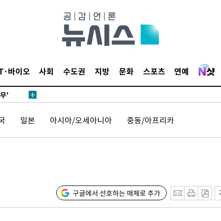
압수수색
날씨]
요 선제 대
IT·바이오
사회
수도권
지방
문화
스포츠
연예
단
무'
국
일본
아시아/오세아니아
중동/아프리카
 마쳐
부장 기소
"
협회
구글에서 선호하는 매체로 추가
 교수…이
 절차 개시