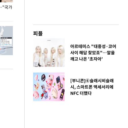
…"국가
홈플러스, 67개 점포 가오픈… 13일 정식 개장
오세훈 서울시장,
환경 점검
피플
아르테미스 "대중성·코어
사이 해답 찾았죠"…알을
깨고 나온 '초자아'
[부니콘]⑥슬래시비슬래
시, 스마트폰 액세서리에
NFC 더했다