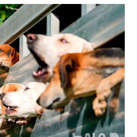
액
사망
CDC
압수수색
날씨]
요 선제 대
단
무'
 마쳐
부장 기소