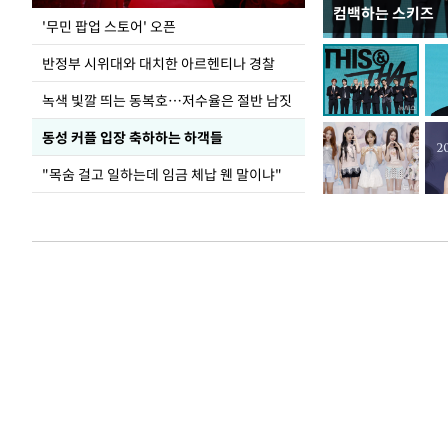
컴백하는 스키즈
지석천 뒤덮은 
'무민 팝업 스토어' 오픈
반정부 시위대와 대치한 아르헨티나 경찰
녹색 빛깔 띄는 동복호…저수율은 절반 남짓
동성 커플 입장 축하하는 하객들
"목숨 걸고 일하는데 임금 체납 웬 말이냐"