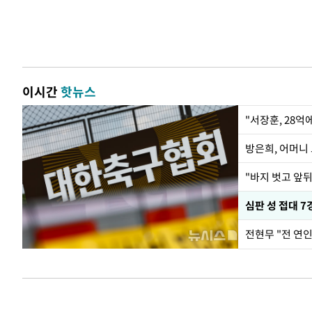
이시간
핫뉴스
"서장훈, 28억
방은희, 어머니 
"바지 벗고 앞
심판 성 접대 7
전현무 "전 연