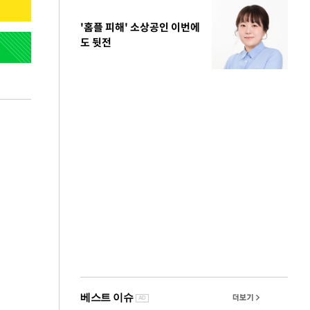
'홈플 피해' 소상공인 이번에
도 뒷전