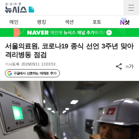
메인
랭킹
섹션
포토
서울의료원, 코로나19 종식 선언 3주년 맞아
격리병동 점검
기사등록
2026/05/11 13:03:53
가
가
구글에서 선호하는 매체로 추가