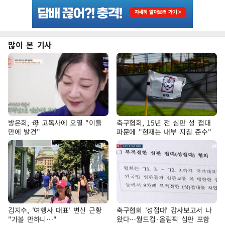
많이 본 기사
방은희, 母 고독사에 오열 "이틀
축구협회, 15년 전 심판 성 접대
만에 발견"
파문에 "현재는 내부 지침 준수"
김지수, '여행사 대표' 변신 근황
축구협회 '성접대' 감사보고서 나
"가볼 만하니…"
왔다…월드컵·올림픽 심판 포함