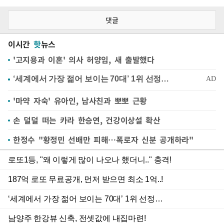
댓글
이시간
핫
뉴스
'고지용과 이혼' 의사 허양임, 새 출발했다
'마약 자숙' 유아인, 남사친과 뽀뽀 근황
손 덜덜 떠는 카라 한승연, 건강이상설 확산
한정수 "황정민 선배만 피해…폭로자 신분 공개하라"