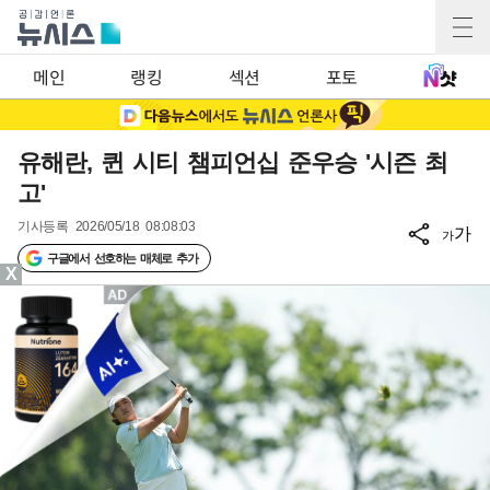
메인
랭킹
섹션
포토
유해란, 퀸 시티 챔피언십 준우승 '시즌 최
고'
기사등록
2026/05/18 08:08:03
가
가
구글에서 선호하는 매체로 추가
X