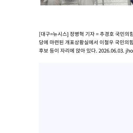
-9476초 전 >
SK하이닉스, 용인·청주 팹에 54조 투자…"AI 메모리 수요
응"
-6332초 전 >
여자배구 이재영·이다영 자매, 아제르바이잔 투란VC 입단
-5585초 전 >
외국인 심판 성 접대 7경기 들여다보니…한국 축구 '5승 2
-5319초 전 >
[속보]코스닥, 2.86포인트(0.36%) 내린 798.81마감
[대구=뉴시스] 정병혁 기자 = 추경호 국민
-5272초 전 >
[속보]코스피, 6200선 약보합…0.60% 내린 6258.77에 
당에 마련된 개표상황실에서 이철우 국민의힘
-5252초 전 >
[속보]원·달러 환율, 7.7원 내린 1416.1원 마감
후보 등이 자리에 앉아 있다. 2026.06.03.
jh
-5141초 전 >
[속보] 노원서 40.1도 관측…서울, 2018년 이후 첫 40도
-2231초 전 >
[속보]종합특검, '계엄 수용공간 확보' 신용해 前교정본부
-1104초 전 >
외신들도 주목한 韓축구 파문…"국민적 공분에 수사 재개"
-1075초 전 >
11시간 압수수색에 성접대 파문까지…'쑥대밭' 된 축구협
-97초 전 >
[속보]규제합리화위원회 부위원장에 김태유 서울대 공대 교
후임