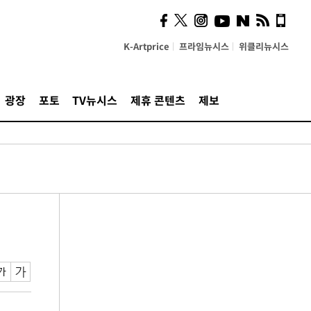
K-Artprice
프라임뉴시스
위클리뉴시스
광장
포토
TV뉴시스
제휴 콘텐츠
제보