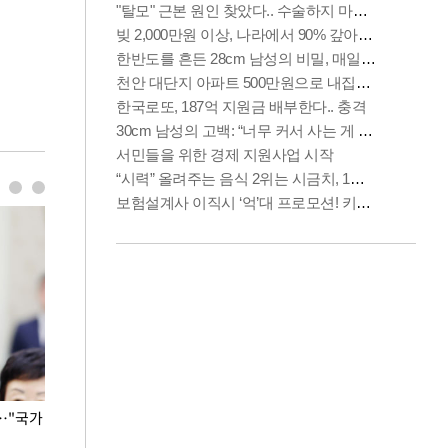
…"국가
홈플러스, 67개 점포 가오픈… 13일 정식 개장
오세훈 서울시장,
환경 점검