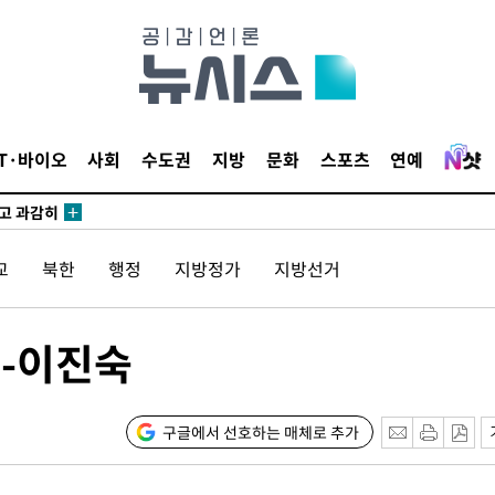
수…이병태
지(종합)
0.3만개
IT·바이오
사회
수도권
지방
문화
스포츠
연예
 4.1%로
말고 과감히
쪽 아웃바
교
북한
행정
지방정가
지방선거
 하향
별재난지역
…희망지 못
우-이진숙
날씨]
 선제 대
구글에서 선호하는 매체로 추가
무'