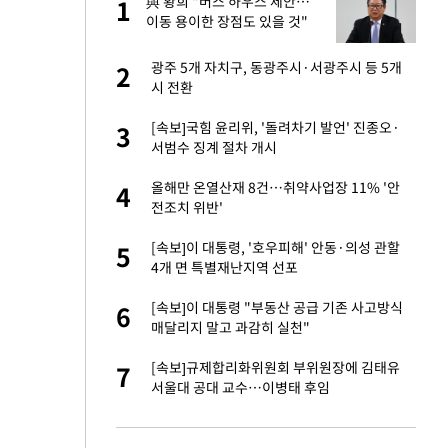
건물
與 황희 "버스 하우스 제안…
1
1
이동 용이한 장점도 있을 것"
 사과 후 근황…밝
광주 5개 자치구, 동광주시·서광주시 등 5개
2
2
시 전환
경기 들여다보니…한
[속보]국힘 윤리위, '돌려차기 발언' 진종오·
3
3
서범수 징계 절차 개시
 분기배당 결정…3
올해만 온열산재 8건…취약사업장 11% '안
4
4
표
전조치 위반'
75원 분기 배
[속보]이 대통령, '호우피해' 안동·의성 관할
5
5
방안 확정"
4개 면 특별재난지역 선포
안…이동 용이한 장
[속보]이 대통령 "부동산 공급 기존 사고방식
6
6
매달리지 말고 과감히 실천"
 밥 사줘…상대 주장
[속보]규제합리화위원회 부위원장에 김태유
7
7
서울대 공대 교수…이병태 후임