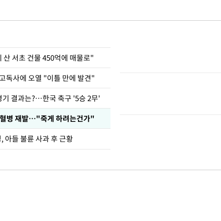
에 산 서초 건물 450억에 매물로"
고독사에 오열 "이틀 만에 발견"
경기 결과는?…한국 축구 '5승 2무'
백혈병 재발…"죽게 하려는건가"
 아들 불륜 사과 후 근황