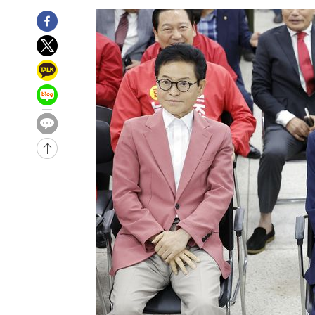
-5272초 전 >
[속보]코스피, 6200선 약보합…0.60% 내린 6258.77에 
-5252초 전 >
[속보]원·달러 환율, 7.7원 내린 1416.1원 마감
-5141초 전 >
[속보] 노원서 40.1도 관측…서울, 2018년 이후 첫 40도
-2231초 전 >
[속보]종합특검, '계엄 수용공간 확보' 신용해 前교정본부
-1104초 전 >
외신들도 주목한 韓축구 파문…"국민적 공분에 수사 재개"
-1075초 전 >
11시간 압수수색에 성접대 파문까지…'쑥대밭' 된 축구협
-97초 전 >
[속보]규제합리화위원회 부위원장에 김태유 서울대 공대 교
후임
-30169초 전 >
이강인, 폭염 속 AT마드리드 첫 훈련…80명 식사 대접까
-27308초 전 >
미 사업체 일자리, 7월에 2.3만개 순감하고 그 전 2개월 1
하향수정 (2보)
-26756초 전 >
[속보] 미 사업체, 일자리 7월에 2.3만 개 줄어…실업률은
↓
-22619초 전 >
[속보]이 대통령 "부동산 공급 기존 사고방식 매달리지 
실천"
-21704초 전 >
이란, "오만과 '중앙 단일 루트' 합의…북쪽 인바운드·남
운드는 임시"
-13272초 전 >
"낮 기온 소폭 하락"…수도권 폭염중대경보, 폭염경보로
-13236초 전 >
[속보]이 대통령, '호우피해' 안동·의성 관할 4개 면 특
선포
-13199초 전 >
[단독]중수청 지원 검사들, 정원 초과 시 낮은 계급 임용
갈 수도
-11170초 전 >
낮 최고 37도 찜통더위…곳곳 소나기·강원 많은 비[내일