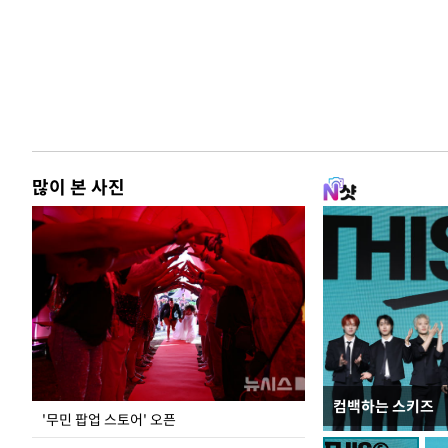
많이 본 사진
컴백하는 스키즈
지석천 뒤덮은 
'무민 팝업 스토어' 오픈