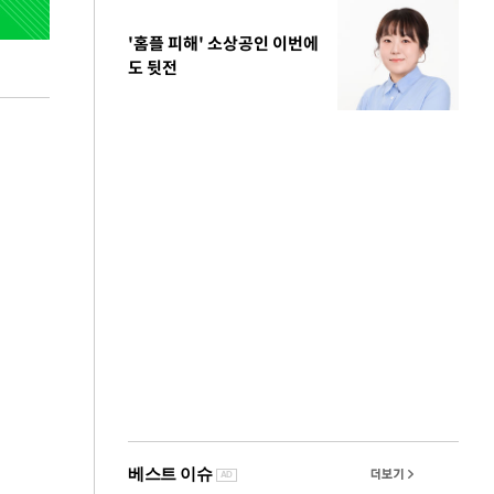
'홈플 피해' 소상공인 이번에
도 뒷전