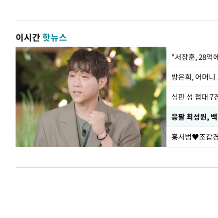
이시간
핫뉴스
"서장훈, 28억
방은희, 어머니 
심판 성 접대 7
응팔 최성원, 
홍서범♥조갑경,