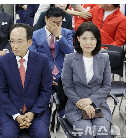
마쳐
장 기소
회
수…이병태
지(종합)
0.3만개
 4.1%로
말고 과감히
쪽 아웃바
 하향
별재난지역
…희망지 못
날씨]