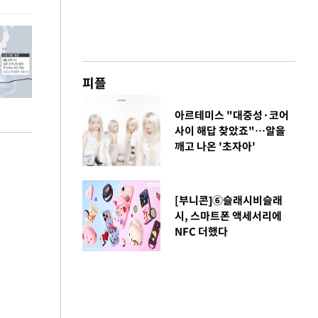
피플
아르테미스 "대중성·코어
사이 해답 찾았죠"…알을
깨고 나온 '초자아'
[부니콘]⑥슬래시비슬래
시, 스마트폰 액세서리에
NFC 더했다