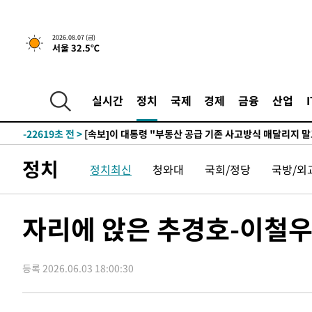
2026.08.07 (금)
서울 32.5℃
-97초 전 >
[속보]규제합리화위원회 부위원장에 김태유 서울대 공대 교
후임
-30169초 전 >
이강인, 폭염 속 AT마드리드 첫 훈련…80명 식사 대접까
-27308초 전 >
미 사업체 일자리, 7월에 2.3만개 순감하고 그 전 2개월 1
실시간
정치
국제
경제
금융
산업
하향수정 (2보)
-26756초 전 >
[속보] 미 사업체, 일자리 7월에 2.3만 개 줄어…실업률은
↓
-22619초 전 >
[속보]이 대통령 "부동산 공급 기존 사고방식 매달리지 
실천"
-21704초 전 >
이란, "오만과 '중앙 단일 루트' 합의…북쪽 인바운드·남
정치
정치최신
청와대
국회/정당
국방/외
운드는 임시"
-13272초 전 >
"낮 기온 소폭 하락"…수도권 폭염중대경보, 폭염경보로
-13236초 전 >
[속보]이 대통령, '호우피해' 안동·의성 관할 4개 면 특
선포
-13199초 전 >
[단독]중수청 지원 검사들, 정원 초과 시 낮은 계급 임용
자리에 앉은 추경호-이철
갈 수도
-11170초 전 >
낮 최고 37도 찜통더위…곳곳 소나기·강원 많은 비[내일
-9476초 전 >
SK하이닉스, 용인·청주 팹에 54조 투자…"AI 메모리 수요
응"
등록 2026.06.03 18:00:30
-6332초 전 >
여자배구 이재영·이다영 자매, 아제르바이잔 투란VC 입단
-5585초 전 >
외국인 심판 성 접대 7경기 들여다보니…한국 축구 '5승 2
-5319초 전 >
[속보]코스닥, 2.86포인트(0.36%) 내린 798.81마감