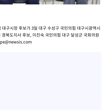
"서장훈, 28억에 산 서초 
1
450억에 매물로"
 선제 대
홍서범♥조갑경, 아들 불륜
2
무'
은 미소
의힘 대구시장 후보가 3일 대구 수성구 국민의힘 대구시광역시
외국인 심판 성 접대 7
3
마쳐
 경북도지사 후보, 이진숙 국민의힘 대구 달성군 국회의원
국 축구 '5승 2무'
ope@newsis.com
SK하이닉스, 주당 375원
4
분기 중 추가 주주환원 발
장 기소
[속보]SK하이닉스, 주당 3
5
당…"3분기 중 주주환원 
회
수…이병태
與 황희 "버스 하우스 제
6
점도 있을 것"
황정민 20년 팬 "내게도
7
틀리다 확신"