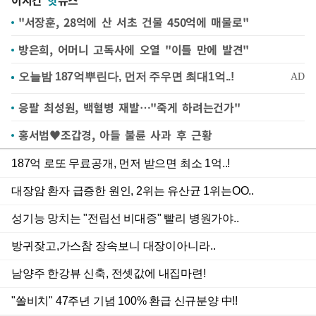
이시간
핫
뉴스
"서장훈, 28억에 산 서초 건물 450억에 매물로"
방은희, 어머니 고독사에 오열 "이틀 만에 발견"
응팔 최성원, 백혈병 재발…"죽게 하려는건가"
홍서범♥조갑경, 아들 불륜 사과 후 근황