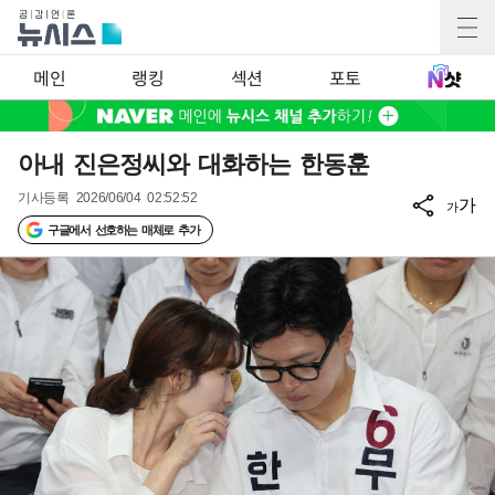
메인
랭킹
섹션
포토
아내 진은정씨와 대화하는 한동훈
기사등록
2026/06/04 02:52:52
가
가
구글에서 선호하는 매체로 추가