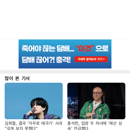
많이 본 기사
김희철, 결국 '거꾸로 태극기' 사과
홍석천, 입양 두 자녀에 '재산 상
"깊게 보지 못했다"
속' 언급했다