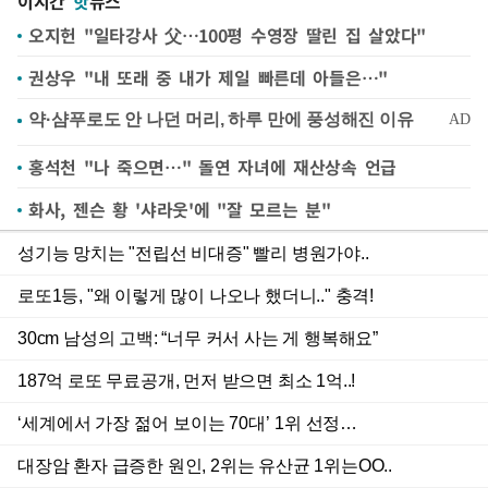
이시간
핫
뉴스
오지헌 "일타강사 父…100평 수영장 딸린 집 살았다"
권상우 "내 또래 중 내가 제일 빠른데 아들은…"
홍석천 "나 죽으면…" 돌연 자녀에 재산상속 언급
화사, 젠슨 황 '샤라웃'에 "잘 모르는 분"