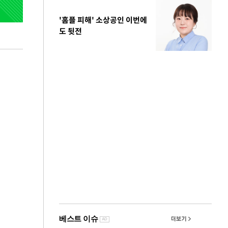
'홈플 피해' 소상공인 이번에
도 뒷전