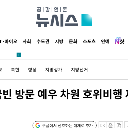
IT·바이오
사회
수도권
지방
문화
스포츠
연예
교
북한
행정
지방정가
지방선거
국빈 방문 예우 차원 호위비행 
구글에서 선호하는 매체로 추가