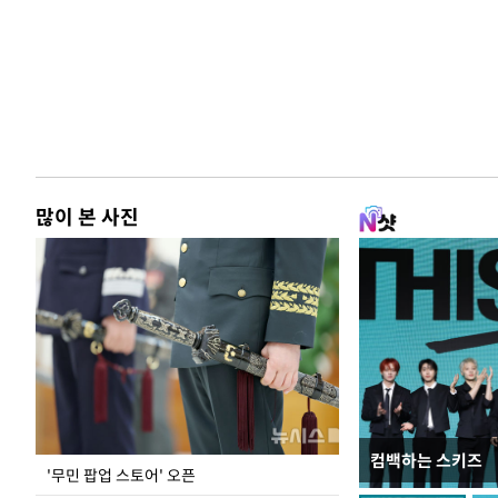
많이 본 사진
컴백하는 스키즈
지석천 뒤덮은 
'무민 팝업 스토어' 오픈