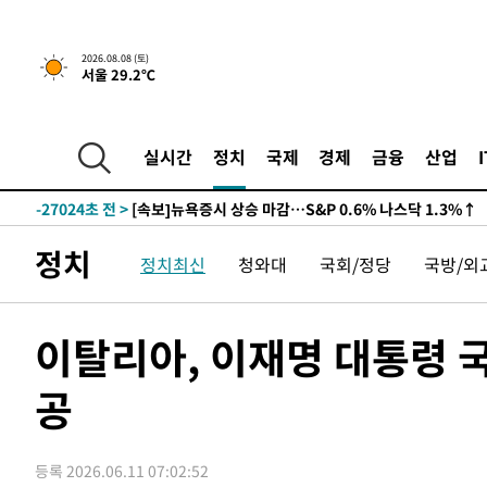
2026.08.08 (토)
서울 29.2℃
실시간
정치
국제
경제
금융
산업
-27024초 전 >
[속보]뉴욕증시 상승 마감…S&P 0.6% 나스닥 1.3%↑
정치
정치최신
청와대
국회/정당
국방/외
이탈리아, 이재명 대통령 
공
등록 2026.06.11 07:02:52