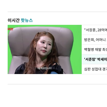
이시간
핫뉴스
"서장훈, 28억
방은희, 어머니 
백혈병 재발 최성
'서준맘' 박세미