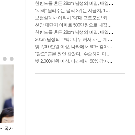
…"국가
홈플러스, 67개 점포 가오픈… 13일 정식 개장
오세훈 서울시장,
환경 점검