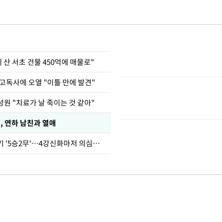
에 산 서초 건물 450억에 매물로"
고독사에 오열 "이틀 만에 발견"
원 "치료가 날 죽이는 것 같아"
, 연하 남친과 열애
심판 성접대 경기 '5승2무'…4강신화마저 의심받아