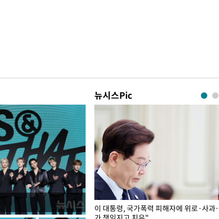
뉴시스Pic
개구리밥
이 대통령, 국가폭력 피해자에 위로·사과
가 책임지고 치유"