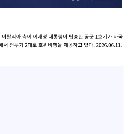
[단독]인천 부평구 아파트
1
10대가 40대 친모 살해
'서준맘' 박세미, 연하 남
2
생각도"
간) 이탈리아 측이 이재명 대통령이 탑승한 공군 1호기가 자국
백혈병 재발 최성원 "치료
3
 전투기 2대로 호위비행을 제공하고 있다. 2026.06.11.
았다" 눈물
[속보]이 대통령 "부동산
4
매달리지 말고 과감히 실천
이 대통령, 6시간 부동산 
5
의…"기존 사고 방식에 매
히 실천"(종합)
[올댓차이나] 홍콩 증시, 
6
매수로 상승 마감…H주 0
이 대통령, 'ISA·주가누
7
질타하며 재검토 지시