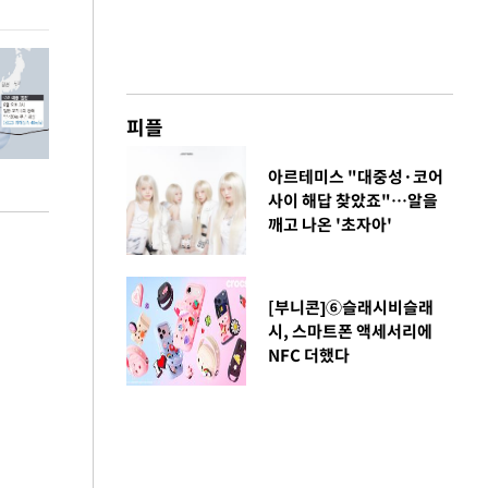
피플
아르테미스 "대중성·코어
사이 해답 찾았죠"…알을
깨고 나온 '초자아'
[부니콘]⑥슬래시비슬래
시, 스마트폰 액세서리에
NFC 더했다