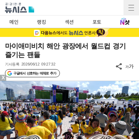
메인
랭킹
섹션
포토
마이애미비치 해안 광장에서 월드컵 경기
즐기는 팬들
기사등록
2026/06/12 09:27:32
가
가
구글에서 선호하는 매체로 추가
X