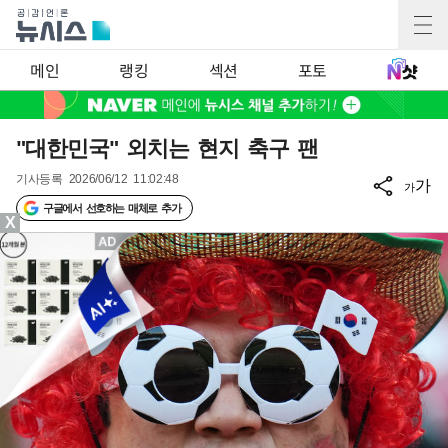
메인
랭킹
섹션
포토
"대한민국" 외치는 현지 축구 팬
기사등록
2026/06/12 11:02:48
가
가
구글에서 선호하는 매체로 추가
X