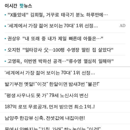
이시간
핫
뉴스
"X돌았네" 김희철, 거꾸로 태극기 분노 하루만에…
권상우 "내 또래 중 내가 제일 빠른데 아들은…"
오지헌 "일타강사 父…100평 수영장 딸린 집 살았다"
고영욱, 이번엔 박하선 공격…"류수영 열심히 일해야"