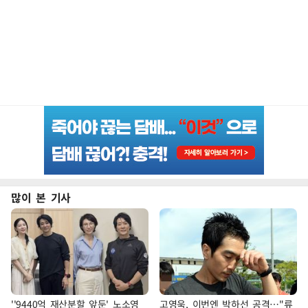
많이 본 기사
''9440억 재산분할 앞둔' 노소영
고영욱, 이번엔 박하선 공격…"류