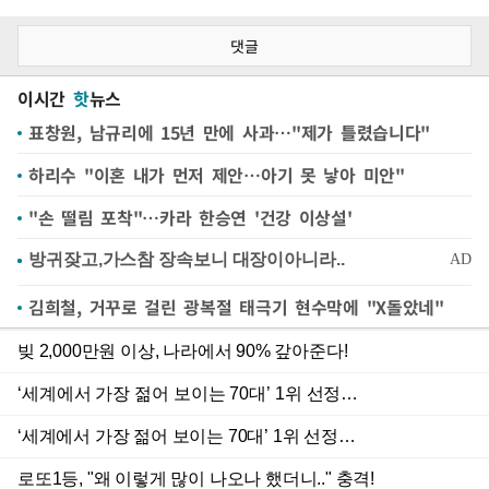
댓글
이시간
핫
뉴스
표창원, 남규리에 15년 만에 사과…"제가 틀렸습니다"
하리수 "이혼 내가 먼저 제안…아기 못 낳아 미안"
"손 떨림 포착"…카라 한승연 '건강 이상설'
김희철, 거꾸로 걸린 광복절 태극기 현수막에 "X돌았네"