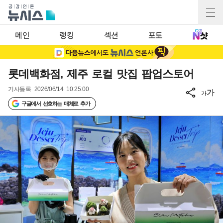
메인
랭킹
섹션
포토
롯데백화점, 제주 로컬 맛집 팝업스토어
기사등록
2026/06/14 10:25:00
가
가
구글에서 선호하는 매체로 추가