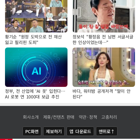
황기순 "원정 도박으로 전 재산
정보석 "황정음 전 남편 서글서글
잃고 필리핀 도피"
한 인상이었는데…"
정부, 전 산업에 'AI 옷' 입힌다…
바다, 워터밤 공개저격 "말이 안
AI 로봇 연 1000대 보급 추진
된다"
회사소개
제휴/컨텐츠 판매
약관·정책
고충처리
PC화면
제보하기
앱 다운로드
맨위로↑