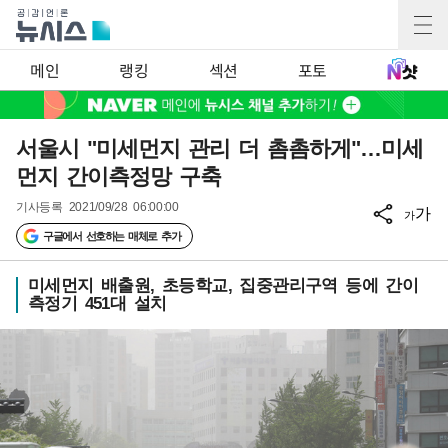
메인
랭킹
섹션
포토
서울시 "미세먼지 관리 더 촘촘하게"…미세
먼지 간이측정망 구축
기사등록
2021/09/28 06:00:00
가
가
구글에서 선호하는 매체로 추가
미세먼지 배출원, 초등학교, 집중관리구역 등에 간이
측정기 451대 설치