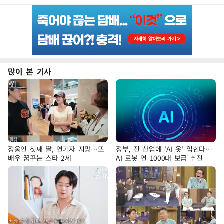
많이 본 기사
정웅인 첫째 딸, 연기자 지망…또
정부, 전 산업에 'AI 옷' 입힌다…
배우 꿈꾸는 스타 2세
AI 로봇 연 1000대 보급 추진