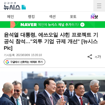
메인
랭킹
섹션
포토
윤석열 대통령, 에쓰오일 샤힌 프로젝트 기
공식 참석…"외투 기업 규제 개선" [뉴시스
Pic]
기사등록
2023/03/09 15:35:10
가
가
구글에서 선호하는 매체로 추가