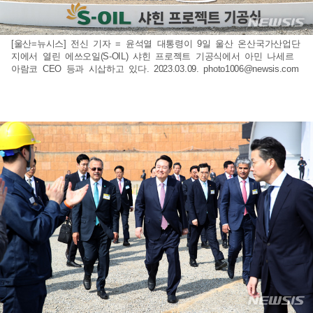
[울산=뉴시스] 전신 기자 = 윤석열 대통령이 9일 울산 온산국가산업단
지에서 열린 에쓰오일(S-OIL) 샤힌 프로젝트 기공식에서 아민 나세르
아람코 CEO 등과 시삽하고 있다. 2023.03.09.
photo1006@newsis.com