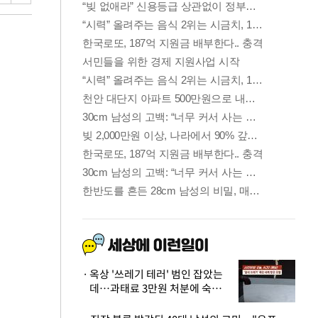
옥상 '쓰레기 테러' 범인 잡았는
데…과태료 3만원 처분에 숙박업
주 허탈