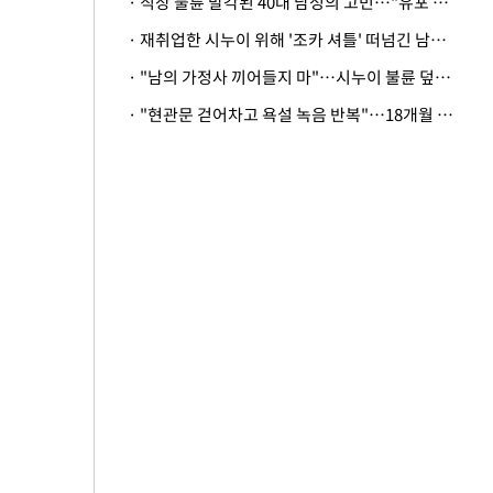
· 직장 불륜 발각된 40대 남성의 고민…"유포 동료 명예훼손·협박죄 고소 가능할까"
· 재취업한 시누이 위해 '조카 셔틀' 떠넘긴 남편…아내 "난 못한다"
· "남의 가정사 끼어들지 마"…시누이 불륜 덮으려는 남편에 억울한 아내
· "현관문 걷어차고 욕설 녹음 반복"…18개월 아기 키우는 집 뒤흔든 '앞집의 비극'