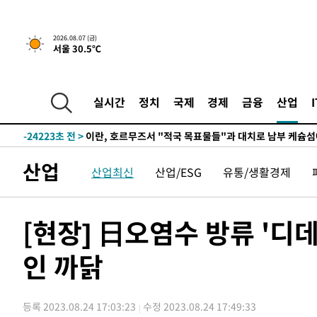
2026.08.07 (금)
서울 30.5℃
-18809초 전 >
[속보] 뉴욕증시, 일제 하락 마감…나스닥 0.06%↓
-29961초 전 >
시리아 다마스쿠스 교외에서 미니버스 폭발.. 14명 부상, 
실시간
정치
국제
경제
금융
산업
태
-29259초 전 >
입추에도 극한더위…서울 낮 39도 '폭염중대경보'
-24223초 전 >
이란, 호르무즈서 "적국 목표물들"과 대치로 남부 케슘섬
례 큰 폭발음
-22938초 전 >
[속보]美, 폴리실리콘 수입 규제…파생제품 15% 관세, 1
산업
발효
-21089초 전 >
[속보]트럼프, 美 원정출산 금지 행정명령 서명
산업최신
산업/ESG
유통/생활경제
-18789초 전 >
[속보] 뉴욕증시, 일제 하락 마감…나스닥 0.06%↓
-29981초 전 >
시리아 다마스쿠스 교외에서 미니버스 폭발.. 14명 부상, 
[현장] 日오염수 방류 '디
태
-29279초 전 >
입추에도 극한더위…서울 낮 39도 '폭염중대경보'
-24243초 전 >
이란, 호르무즈서 "적국 목표물들"과 대치로 남부 케슘섬
인 까닭
례 큰 폭발음
-22958초 전 >
[속보]美, 폴리실리콘 수입 규제…파생제품 15% 관세, 1
발효
-21109초 전 >
[속보]트럼프, 美 원정출산 금지 행정명령 서명
등록 2023.08.24 17:03:23
수정 2023.08.24 17:49:33
-18809초 전 >
[속보] 뉴욕증시, 일제 하락 마감…나스닥 0.06%↓