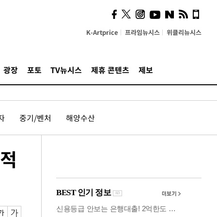
시, 스마트폰 액세서리에
NFC 더했다
K-Artprice
프라임뉴시스
위클리뉴시스
광장
포토
TV뉴시스
제휴 콘텐츠
제보
자
중기/벤처
해양수산
북적