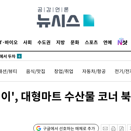
3명은 중
IT·바이오
사회
수도권
지방
문화
스포츠
연예
에서 두차
20일 후
패션/뷰티
음식/맛집
창업/취업
자동차/항공
전기/전
3명은 중
데이', 대형마트 수산물 코너 
에서 두차
20일 후
구글에서 선호하는 매체로 추가