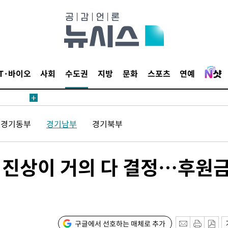
 계속[다음
삼겠다"
IT·바이오
사회
수도권
지방
문화
스포츠
연예
안겨드려 죄
경기동부
경기남부
경기북부
 계속[다음
삼겠다"
안겨드려 죄
"정진상이 거의 다 결정…후원
구글에서 선호하는 매체로 추가