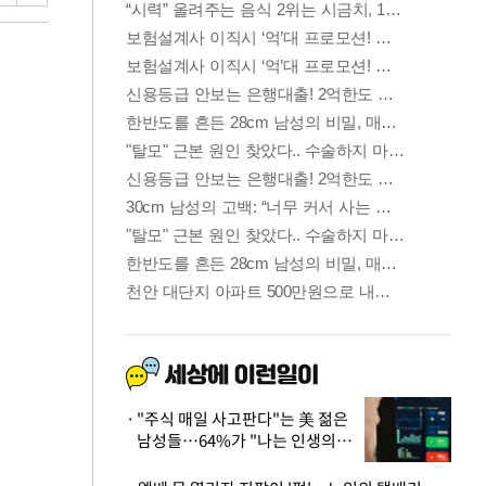
"주식 매일 사고판다"는 美 젊은
남성들…64%가 "나는 인생의
패배자“