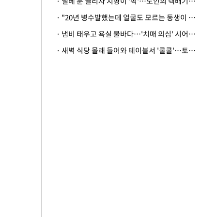
· 엘베 문 열리자 지팡이 '퍽'…노인의 택배기사 폭행 이유
· "20년 병수발했는데 얼굴도 모르는 동생이 유산 절반을"…배다른 형제 상속권 있을까
· 냄비 태우고 욕실 물바다…'치매 의심' 시어머니 검사 권유했다가 '날벼락'
· 새벽 식당 몰래 들어와 테이블서 '쿨쿨'…토사물 남기고 사라진 남성