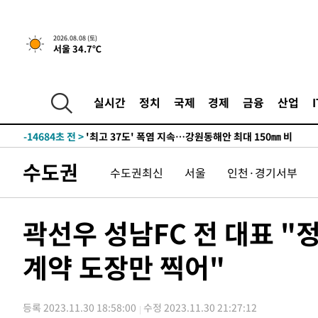
2026.08.08 (토)
서울 34.7℃
-7830초 전 >
[속보]뉴욕증시 상승 마감…S&P 0.6% 나스닥 1.3%↑
-30528초 전 >
극한폭염 한풀 꺾이지만…'낮 최고 35도' 무더위, 열대야
주 날씨]
-27546초 전 >
축구협회 "압수수색·성접대 논란 사과…쇄신의 기회로 
실시간
정치
국제
경제
금융
산업
-26063초 전 >
[속보]'압수수색·성접대 논란' 축구협회 "실망과 걱정 
송"
-14684초 전 >
'최고 37도' 폭염 지속…강원동해안 최대 150㎜ 비
-7810초 전 >
[속보]뉴욕증시 상승 마감…S&P 0.6% 나스닥 1.3%↑
수도권
수도권최신
서울
인천·경기서부
-30548초 전 >
극한폭염 한풀 꺾이지만…'낮 최고 35도' 무더위, 열대야
주 날씨]
-27566초 전 >
축구협회 "압수수색·성접대 논란 사과…쇄신의 기회로 
-26083초 전 >
[속보]'압수수색·성접대 논란' 축구협회 "실망과 걱정 
곽선우 성남FC 전 대표 
송"
-14704초 전 >
'최고 37도' 폭염 지속…강원동해안 최대 150㎜ 비
계약 도장만 찍어"
-7830초 전 >
[속보]뉴욕증시 상승 마감…S&P 0.6% 나스닥 1.3%↑
등록 2023.11.30 18:58:00
수정 2023.11.30 21:27:12