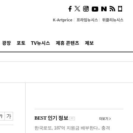
사이 해답 찾았죠"…알을
깨고 나온 '초자아'
K-Artprice
프라임뉴시스
위클리뉴시스
광장
포토
TV뉴시스
제휴 콘텐츠
제보