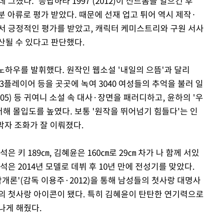
 그쳤다. '응답하라 1997'(2012)이 신드롬을 일으킨 후
분 아류로 평가 받았다. 때문에 선재 업고 튀어 역시 제작·
서 긍정적인 평가를 받았고, 캐릭터 케미스트리와 구원 서사
산될 수 있다고 판단했다.
필 노하우를 발휘했다. 원작인 웹소설 '내일의 으뜸'과 달리
P3플레이어 등을 곳곳에 녹여 3040 여성들의 추억을 불러 일
2005) 등 귀여니 소설 속 대사·장면을 패러디하고, 윤하의 '우
더해 몰입도를 높였다. 보통 '원작을 뛰어넘기 힘들다'는 인
박자 조화가 잘 이뤄졌다.
은 키 189㎝, 김혜윤은 160㎝로 29㎝ 차가 나 함께 서있
은 2014년 모델로 데뷔 후 10년 만에 전성기를 맞았다.
축학개론'(감독 이용주·2012)을 통해 남성들의 첫사랑 대명사
의 첫사랑 아이콘이 됐다. 특히 김혜윤이 탄탄한 연기력으로
나게 해줬다.