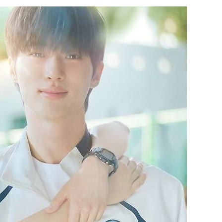
·서미화·
1위… 정
鄭
위해 뛸
승리
일날씨]
원해 아틀