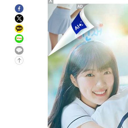
X
8시간 전 >
'최고 37도' 폭염 지속…강원동해안 최대 150㎜ 비
10시간 전 >
[속보]뉴욕증시 상승 마감…S&P 0.6% 나스닥 1.3%↑
-23170초 전 >
이란 "호르무즈 재개방 합의 근접…美 배상 선행돼야"
-14217초 전 >
[속보]與최고위원 제주·인천 순회경선…박선원·최민희
한민수·김용 순
-14170초 전 >
[속보]김민석, 與 전대 당원투표 누적 득표율 45.42%로 
청래 44.56%
-13452초 전 >
[속보]與 대표 경선 제주·인천 당원투표…金 47.75%·
42.08%·宋 10.17%
-12986초 전 >
이강인 "아틀레티코 이적 기뻐…등번호 7번 의미보단 팀 
것"
-12921초 전 >
[속보]與 당대표 경선, 제주·인천 권리당원 투표 김민석 
-6695초 전 >
낮 최고 35도 '무더위'…동해안 시간당 30㎜ '강한 비'[내
-5965초 전 >
[속보]이강인 "감독님이 원하는 마음 느꼈고, 많은 트로피 
레티코 이적"
-5747초 전 >
수도권 40도 육박 '펄펄'…동해안 일부 지역엔 호의주의보
-4716초 전 >
온열질환 사망자 3명 늘어…누적 환자 3000명 돌파
22분 전 >
강릉에 시간당 81.4㎜ 물폭탄…도로 잠기고 담벼락 붕괴
1시간 전 >
백운산서 80년근 천종산삼 9뿌리 발견…감정가 1.3억원
2시간 전 >
선재도서 해루질 나섰다 실종 60대, 닷새 만에 숨진 채 발견
2시간 전 >
남자 농구, 나고야 아시안게임서 '홈팀' 일본과 한일전