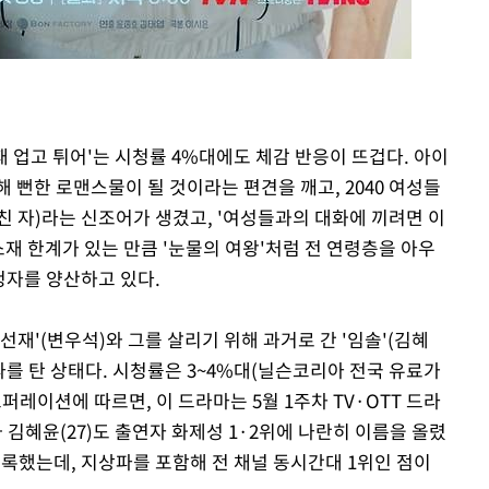
'선재 업고 튀어'는 시청률 4%대에도 체감 반응이 뜨겁다. 아이
 뻔한 로맨스물이 될 것이라는 편견을 깨고, 2040 여성들
미친 자)라는 신조어가 생겼고, '여성들과의 대화에 끼려면 이
소재 한계가 있는 만큼 '눈물의 여왕'처럼 전 연령층을 아우
청자를 양산하고 있다.
선재'(변우석)와 그를 살리기 위해 과거로 간 '임솔'(김혜
전파를 탄 상태다. 시청률은 3~4%대(닐슨코리아 전국 유료가
퍼레이션에 따르면, 이 드라마는 5월 1주차 TV·OTT 드라
과 김혜윤(27)도 출연자 화제성 1·2위에 나란히 이름을 올렸
를 기록했는데, 지상파를 포함해 전 채널 동시간대 1위인 점이