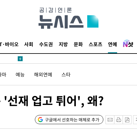
1위… 정
鄭
위해 뛸
승리
일날씨]
IT·바이오
사회
수도권
지방
문화
스포츠
연예
원해 아틀
라마
예능
해외연예
스타
'선재 업고 튀어', 왜?
속[다음주
구글에서 선호하는 매체로 추가
다"
려 죄송"