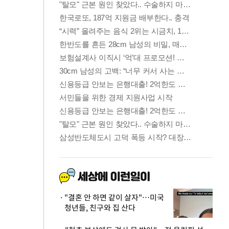
"결혼 안 하면 같이 살자"…미국
청년들, 친구와 집 산다