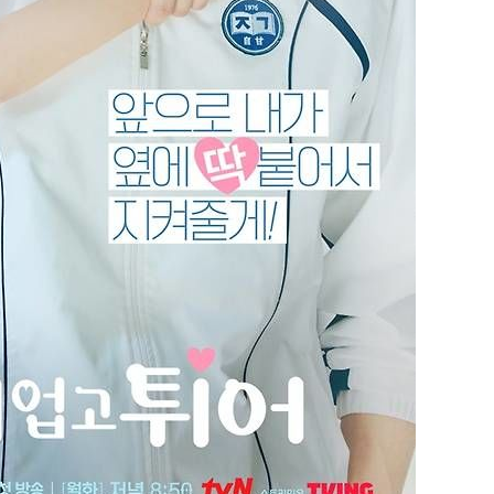
속[다음주
다"
려 죄송"