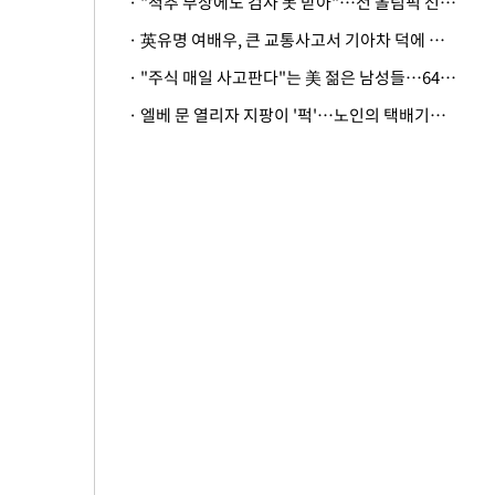
· "척추 부상에도 검사 못 받아"…전 올림픽 선수, 美봅슬레이협회 상대 소송
· 英유명 여배우, 큰 교통사고서 기아차 덕에 살았다
· "주식 매일 사고판다"는 美 젊은 남성들…64%가 "나는 인생의 패배자“
· 엘베 문 열리자 지팡이 '퍽'…노인의 택배기사 폭행 이유