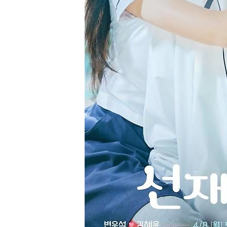
2시간 전 >
여수 오동도 해상서 모터보트 전복…1명 사망·1명 실종
3시간 전 >
극한폭염 한풀 꺾이지만…'낮 최고 35도' 무더위, 열대야 계
날씨]
4시간 전 >
축구협회 "압수수색·성접대 논란 사과…쇄신의 기회로 삼겠
5시간 전 >
[속보]'압수수색·성접대 논란' 축구협회 "실망과 걱정 안겨드
8시간 전 >
'최고 37도' 폭염 지속…강원동해안 최대 150㎜ 비
10시간 전 >
[속보]뉴욕증시 상승 마감…S&P 0.6% 나스닥 1.3%↑