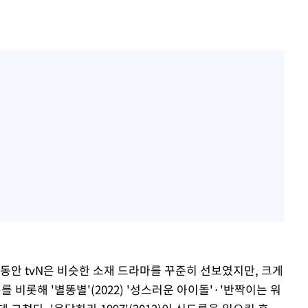
동안 tvN은 비슷한 소재 드라마를 꾸준히 선보였지만, 크게
)를 비롯해 '별똥별'(2022) '성스러운 아이돌'·'반짝이는 워