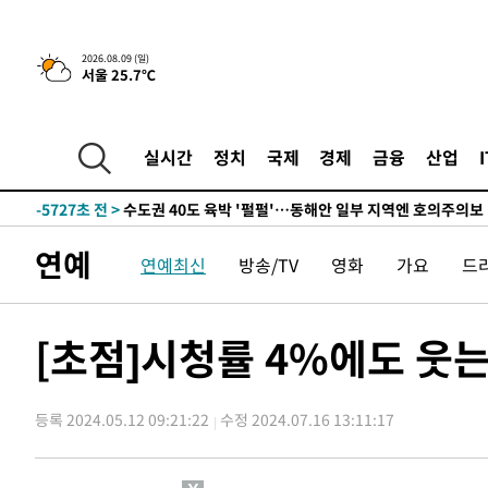
한민수·김용 순
-14150초 전 >
[속보]김민석, 與 전대 당원투표 누적 득표율 45.42%로 
청래 44.56%
-13432초 전 >
[속보]與 대표 경선 제주·인천 당원투표…金 47.75%·
2026.08.09 (일)
서울 25.7℃
42.08%·宋 10.17%
-12966초 전 >
이강인 "아틀레티코 이적 기뻐…등번호 7번 의미보단 팀 
것"
-12901초 전 >
[속보]與 당대표 경선, 제주·인천 권리당원 투표 김민석 
-6675초 전 >
낮 최고 35도 '무더위'…동해안 시간당 30㎜ '강한 비'[내
실시간
정치
국제
경제
금융
산업
-5945초 전 >
[속보]이강인 "감독님이 원하는 마음 느꼈고, 많은 트로피 
레티코 이적"
-5727초 전 >
수도권 40도 육박 '펄펄'…동해안 일부 지역엔 호의주의보
-4696초 전 >
온열질환 사망자 3명 늘어…누적 환자 3000명 돌파
연예
연예최신
방송/TV
영화
가요
드
22분 전 >
강릉에 시간당 81.4㎜ 물폭탄…도로 잠기고 담벼락 붕괴
1시간 전 >
백운산서 80년근 천종산삼 9뿌리 발견…감정가 1.3억원
2시간 전 >
선재도서 해루질 나섰다 실종 60대, 닷새 만에 숨진 채 발견
[초점]시청률 4%에도 웃는 
2시간 전 >
남자 농구, 나고야 아시안게임서 '홈팀' 일본과 한일전
2시간 전 >
여수 오동도 해상서 모터보트 전복…1명 사망·1명 실종
등록 2024.05.12 09:21:22
수정 2024.07.16 13:11:17
4시간 전 >
극한폭염 한풀 꺾이지만…'낮 최고 35도' 무더위, 열대야 계
날씨]
4시간 전 >
축구협회 "압수수색·성접대 논란 사과…쇄신의 기회로 삼겠
5시간 전 >
[속보]'압수수색·성접대 논란' 축구협회 "실망과 걱정 안겨드