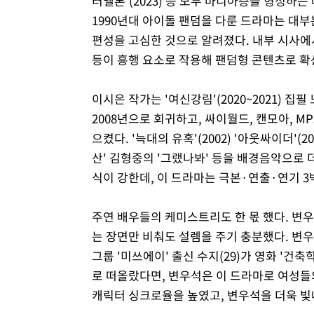
터멜론'(2023) 등 모두 마니아층을 형성하는 데
1990년대 아이돌 팬덤을 다룬 드라마는 대부
편성을 고심한 것으로 알려졌다. 내부 시사에
등이 흥행 요소로 작용해 팬덤형 콘텐츠로 확
이시은 작가는 '여신강림'(2020~2021) 집
2008년으로 회귀하고, 싸이월드, 캔모아, M
으켰다. '늑대의 유혹'(2002) '아웃싸이더'(
산' 김형중의 '그랬나봐' 등을 배경음악으로 
식이 강한데, 이 드라마는 극본·연출·연기 3
주연 배우들의 케미스트리도 한 몫 했다. 변우석
는 장면만 비춰도 설렘을 주기 충분했다. 변우석
그룹 '미쓰에이' 출신 수지(29)가 영화 '건
로 떠올랐다면, 변우석은 이 드라마로 여성들
캐릭터 싱크로율을 높였고, 변우석을 더욱 빛